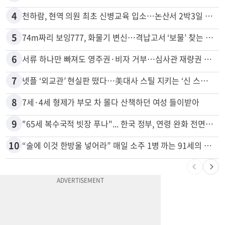
4
천하람, 현역 의원 최초 신병교육 입소…논산서 2박3일 생활
5
74m짜리 보잉777, 화물기 변신…격납고서 ‘보물’ 찾는 인천공항
6
서류 하나만 빠져도 영주권·비자 거부…심사관 재량권 대폭 확대
7
넷플 ‘외교관’ 현실판 떴다…美대사 스틸 지키는 ‘신 스틸러’
8
7세·4세 형제가 부모 차 몰다 산책하던 여성 들이받아
9
"65세 복수국적 빗장 푸나"... 한국 정부, 연령 완화 전면 추진
10
“술에 이것 한방울 넣어라” 매일 소주 1병 까는 91세의 철칙