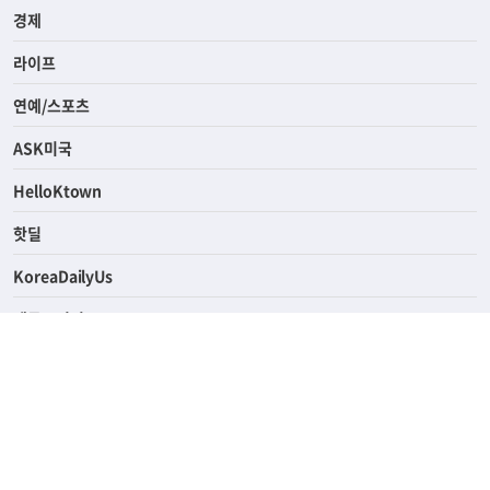
경제
라이프
연예/스포츠
ASK미국
HelloKtown
핫딜
KoreaDailyUs
에듀브리지
생활영어
업소록
의료관광
해피빌리지