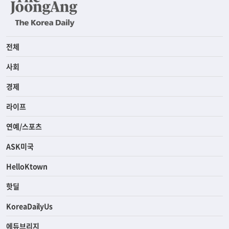
전체
사회
경제
라이프
연예/스포츠
ASK미국
HelloKtown
핫딜