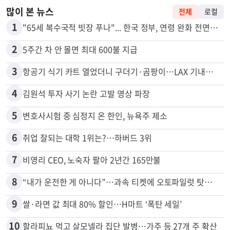
많이 본 뉴스
전체
로컬
1
"65세 복수국적 빗장 푸나"... 한국 정부, 연령 완화 전면 추진
2
5주간 차 안 몰면 최대 600불 지급
3
항공기 식기 카트 열었더니 구더기·곰팡이…LAX 기내식 업체 논란
4
김원석 투자 사기 논란 고발 영상 파장
5
변호사시험 중 심정지 온 한인, 뉴욕주 제소
6
취업 잘되는 대학 1위는?…하버드 3위
7
비영리 CEO, 노숙자 팔아 2년간 165만불
8
“내가 운전한 게 아니다”…과속 티켓에 오토파일럿 탓한 운전자
9
쌀·라면 값 최대 80% 할인…H마트 ‘폭탄 세일’