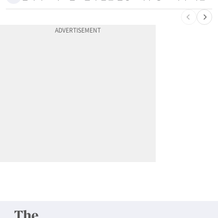
10
할라피뇨 먹고 살모넬라 집단 발병…가주 등 27개 주 확산