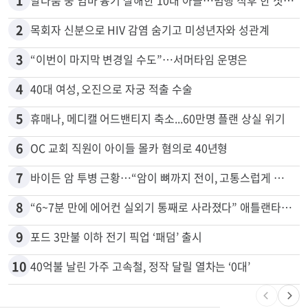
1
말다툼 중 엄마 흉기 살해한 10대 아들…범행 직후 한 짓 충격
2
목회자 신분으로 HIV 감염 숨기고 미성년자와 성관계
3
“이번이 마지막 변경일 수도”…서머타임 운명은
4
40대 여성, 오진으로 자궁 적출 수술
5
휴매나, 메디캘 어드밴티지 축소...60만명 플랜 상실 위기
6
OC 교회 직원이 아이들 몰카 혐의로 40년형
7
바이든 암 투병 근황…“암이 뼈까지 전이, 고통스럽게 투병 중”
8
“6~7분 만에 에어컨 실외기 통째로 사라졌다” 애틀랜타서 실외기 도난 급증
9
포드 3만불 이하 전기 픽업 ‘패덤’ 출시
10
40억불 날린 가주 고속철, 정작 달릴 열차는 ‘0대’