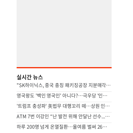
실시간 뉴스
"SK하이닉스, 중국 충칭 패키징공장 지분매각 등 검토"
영국왕도 '백인 영국인' 아니다?…극우당 '인종분류' 논란
'트럼프 충성파' 美법무 대행꼬리 떼…상원 인준 가까스로 가결
ATM 7번 이강인 “난 발전 위해 안달난 선수...120% 보여줄 것”
하루 200명 넘게 온열질환…올여름 벌써 26명 숨졌다