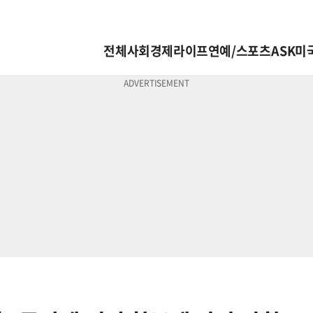
전체
사회
경제
라이프
연예/스포츠
ASK미