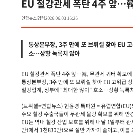
EU 철강관세 폭탄 4주 앞…
연합뉴스
2026.06.03 16:26
통상본부장, 3주 만에 또 브뤼셀 찾아 EU 
소…상황 녹록치 않아
EU 철강관세 폭탄 4주 앞…韓, 무관세 쿼터 확보에
통상본부장, 3주 만에 또 브뤼셀 찾아 EU 고위급 
철강업계, 정부에 "최대한 많이" 호소…상황 녹록
(브뤼셀=연합뉴스) 현윤경 특파원 = 유럽연합(EU)
주요 철강 수출국들이 무관세 물량 확보를 위해 안
EU는 역내 철강 산업 보호를 위해 내달 1일부터 관
만t에서 1천830만t으로 절반 가까이 줄이고, 이를