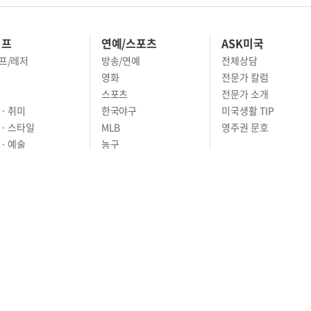
이프
연예/스포츠
ASK미국
프/레저
방송/연예
전체상담
영화
전문가 칼럼
스포츠
전문가 소개
· 취미
한국야구
미국생활 TIP
 · 스타일
MLB
영주권 문호
· 예술
농구
어
풋볼
골프
축구
RIVACY POLICY
TERMS OF SERVICE
윤리경영
고객센터
News Tips & Corrections