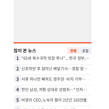
많이 본 뉴스
전체
로컬
1
11
"65세 복수국적 빗장 푸나"... 한국 정부, 연령 완화 전면 추진
김원석
2
12
신호위반 후 달아난 배달기사…경찰 잠복해 잡고보니 ‘반전’
3
13
서류 하나만 빠져도 영주권·비자 거부…심사관 재량권 대폭 확대
4
14
한인 남성, 처형 상대로 성범죄…"선처해줬더니 배신자 취급"
5
15
비영리 CEO, 노숙자 팔아 2년간 165만불