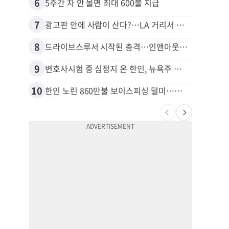
6
16
5주간 차 안 몰면 최대 600불 지급
7
17
광고판 안에 사람이 산다?…LA 거리서 화제
8
18
드라이브스루서 시작된 총격…인앤아웃 참사 영상 공개
9
19
변호사시험 중 심정지 온 한인, 뉴욕주 제소
10
20
한인 노린 860만불 보이스피싱 덜미…영사관·한국 검찰 사칭