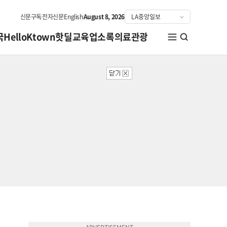
신문구독
전자신문
English
August 8, 2026
국
HelloKtown
핫딜
교육
업소록
의료관광