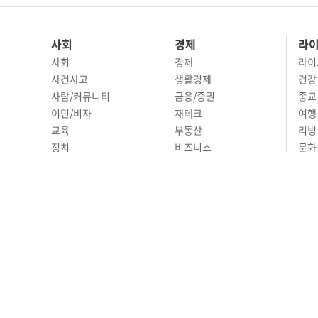
사회
경제
라
사회
경제
라이
사건사고
생활경제
건강
사람/커뮤니티
금융/증권
종교
이민/비자
재테크
여행 
교육
부동산
리빙
정치
비즈니스
문화 
국제
자동차
시니
오피니언
ABOUT
ADVERTISING
P