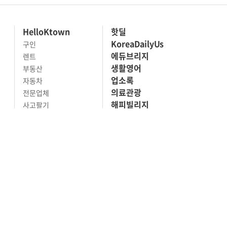
HelloKtown
핫딜
KoreaDailyUs
구인
에듀브리지
렌트
생활영어
부동산
업소록
자동차
의료관광
전문업체
해피빌리지
사고팔기
마켓세일
맛집