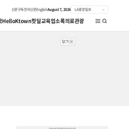
신문구독
전자신문
English
August 7, 2026
국
HelloKtown
핫딜
교육
업소록
의료관광