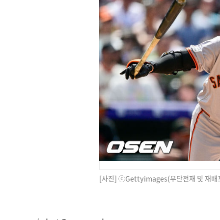
[사진] ⓒGettyimages(무단전재 및 재배