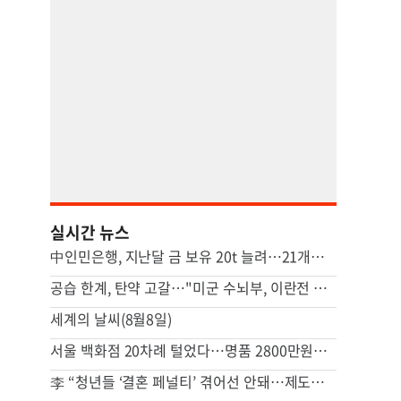
실시간 뉴스
中인민은행, 지난달 금 보유 20t 늘려…21개월 연속 증가세
공습 한계, 탄약 고갈…"미군 수뇌부, 이란전 출구전략 모색중"
세계의 날씨(8월8일)
서울 백화점 20차례 털었다…명품 2800만원어치 훔친 중국인
李 “청년들 ‘결혼 페널티’ 겪어선 안돼…제도상 불이익 면밀 조사”