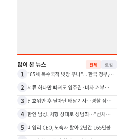
많이 본 뉴스
전체
로컬
1
11
"65세 복수국적 빗장 푸나"... 한국 정부, 연령 완화 전면 추진
2
12
서류 하나만 빠져도 영주권·비자 거부…심사관 재량권 대폭 확대
취업 
3
13
신호위반 후 달아난 배달기사…경찰 잠복해 잡고보니 ‘반전’
4
14
한인 남성, 처형 상대로 성범죄…"선처해줬더니 배신자 취급"
5
15
비영리 CEO, 노숙자 팔아 2년간 165만불