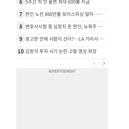
6
16
5주간 차 안 몰면 최대 600불 지급
7
17
한인 노린 860만불 보이스피싱 덜미…영사관·한국 검찰 사칭
8
18
변호사시험 중 심정지 온 한인, 뉴욕주 제소
9
19
광고판 안에 사람이 산다?…LA 거리서 화제
10
20
김원석 투자 사기 논란 고발 영상 파장