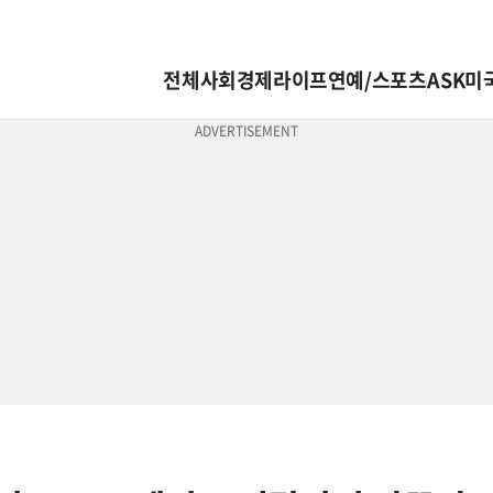
전체
사회
경제
라이프
연예/스포츠
ASK미