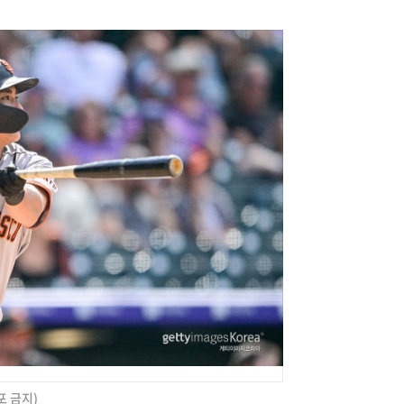
포 금지)