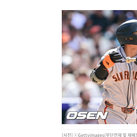
[사진] ⓒGettyimages(무단전재 및 재배