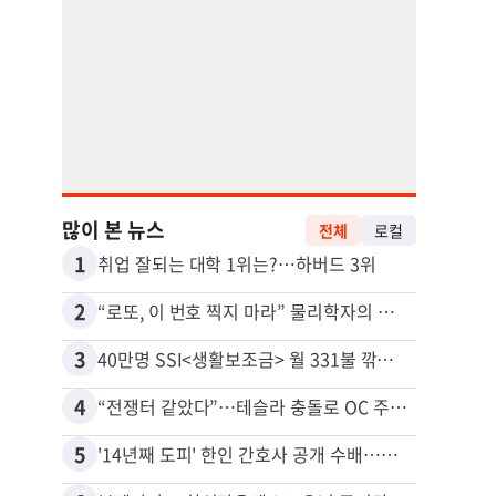
많이 본 뉴스
전체
로컬
1
11
취업 잘되는 대학 1위는?…하버드 3위
2
12
“로또, 이 번호 찍지 마라” 물리학자의 당첨금 높이는 비밀
3
13
40만명 SSI<생활보조금> 월 331불 깎이나
4
14
“전쟁터 같았다”…테슬라 충돌로 OC 주택 4채 파손
추방된
5
15
'14년째 도피' 한인 간호사 공개 수배…메디케어 사기 유죄