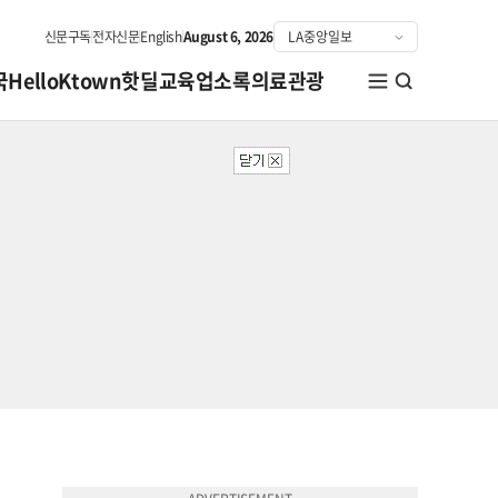
신문구독
전자신문
English
August 6, 2026
국
HelloKtown
핫딜
교육
업소록
의료관광