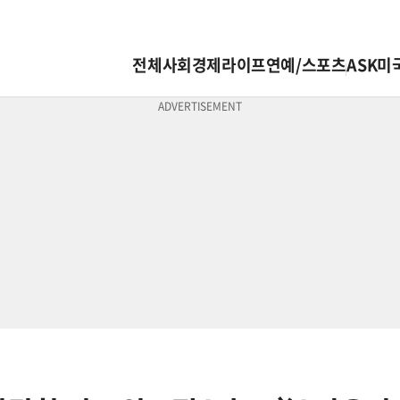
전체
사회
경제
라이프
연예/스포츠
ASK미