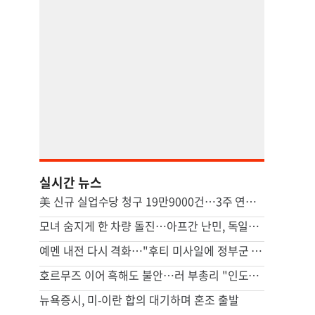
실시간 뉴스
美 신규 실업수당 청구 19만9000건…3주 연속 20만명 하회
모녀 숨지게 한 차량 돌진…아프간 난민, 독일서 종신형
예멘 내전 다시 격화…"후티 미사일에 정부군 최소 30명 사망"
호르무즈 이어 흑해도 불안…러 부총리 "인도양 연결 철도 필요"
뉴욕증시, 미-이란 합의 대기하며 혼조 출발