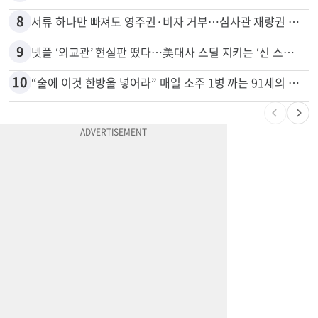
7
40대 여성, 오진으로 자궁 적출 수술
8
서류 하나만 빠져도 영주권·비자 거부…심사관 재량권 대폭 확대
9
넷플 ‘외교관’ 현실판 떴다…美대사 스틸 지키는 ‘신 스틸러’
10
“술에 이것 한방울 넣어라” 매일 소주 1병 까는 91세의 철칙