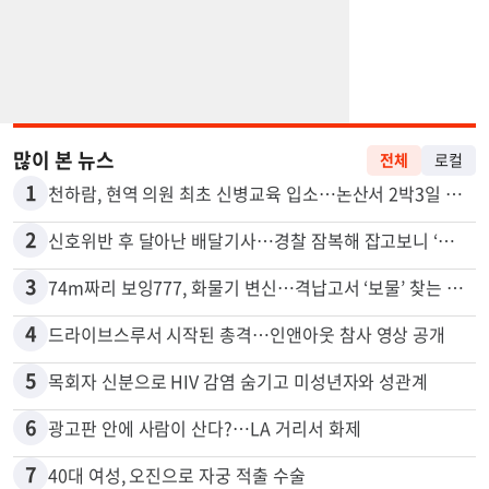
많이 본 뉴스
전체
로컬
1
천하람, 현역 의원 최초 신병교육 입소…논산서 2박3일 생활
2
신호위반 후 달아난 배달기사…경찰 잠복해 잡고보니 ‘반전’
3
74m짜리 보잉777, 화물기 변신…격납고서 ‘보물’ 찾는 인천공항
4
드라이브스루서 시작된 총격…인앤아웃 참사 영상 공개
5
목회자 신분으로 HIV 감염 숨기고 미성년자와 성관계
6
광고판 안에 사람이 산다?…LA 거리서 화제