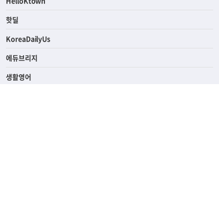
ASK미국
HelloKtown
핫딜
KoreaDailyUs
에듀브리지
생활영어
업소록
의료관광
해피빌리지
ABOUT
ADVERTISING
PRIVACY POLICY
TERMS OF SERVICE
윤리경영
고객센터
News Tips & Corrections
690 Wilshire Place Los Angeles, CA 90005
TEL. (213) 368-2500 FAX. (213) 389-6196