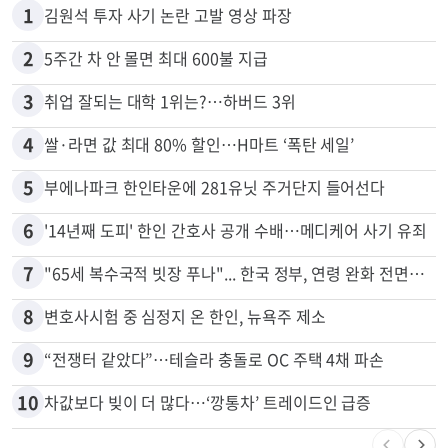
1
김원석 투자 사기 논란 고발 영상 파장
2
5주간 차 안 몰면 최대 600불 지급
3
취업 잘되는 대학 1위는?…하버드 3위
4
쌀·라면 값 최대 80% 할인…H마트 ‘폭탄 세일’
5
부에나파크 한인타운에 281유닛 주거단지 들어선다
6
'14년째 도피' 한인 간호사 공개 수배…메디케어 사기 유죄
7
"65세 복수국적 빗장 푸나"... 한국 정부, 연령 완화 전면 추진
8
변호사시험 중 심정지 온 한인, 뉴욕주 제소
9
“전쟁터 같았다”…테슬라 충돌로 OC 주택 4채 파손
10
차값보다 빚이 더 많다…‘깡통차’ 트레이드인 급증