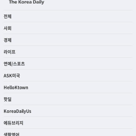
전체
사회
경제
라이프
연예/스포츠
ASK미국
HelloKtown
핫딜
KoreaDailyUs
에듀브리지
생활영어