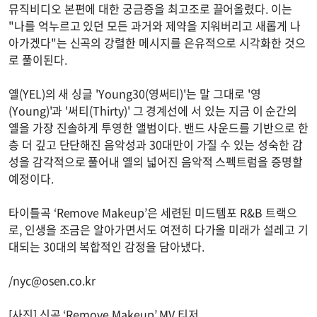
뮤직비디오 본편에 대한 궁금증을 최고조로 끌어올렸다. 이는
"나를 억누르고 있던 모든 과거와 제약을 지워버리고 새롭게 나
아가겠다"는 신곡의 강렬한 메시지를 은유적으로 시각화한 것으
로 풀이된다.
옐(YEL)의 새 싱글 'Young30(영써티)'는 말 그대로 '영
(Young)'과 '써티(Thirty)' 그 경계선에 서 있는 지금 이 순간의
옐을 가장 진솔하게 투영한 앨범이다. 밴드 사운드를 기반으로 한
층 더 깊고 단단해진 음악성과 30대만이 가질 수 있는 성숙한 감
성을 감각적으로 풀어내 옐의 넓어진 음악적 스펙트럼을 증명할
예정이다.
타이틀곡 ‘Remove Makeup’은 세련된 미드템포 R&B 트랙으
로, 인생을 조금은 알아가면서도 여전히 다가올 미래가 설레고 기
대되는 30대의 복합적인 감정을 담아냈다.
/
nyc@osen.co.kr
[사진] 신곡 ‘Remove Makeup’ MV 티저