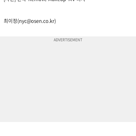
최이정(
nyc@osen.co.kr
)