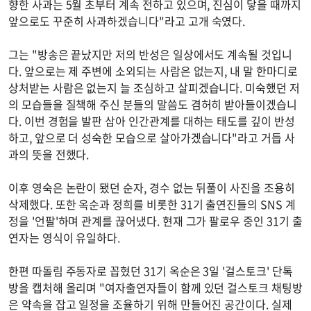
향한 사과는 5월 초부터 계속 전하고 있으며, 진심이 닿을 때까지
앞으로도 꾸준히 사과하겠습니다"라고 고개 숙였다.
그는 "방송은 끝났지만 저의 반성은 일상에서도 계속될 것입니
다. 앞으로는 제 주변에 소외되는 사람은 없는지, 내 말 한마디로
상처받는 사람은 없는지 늘 조심하고 살피겠습니다. 미숙했던 저
의 모습들을 질책해 주신 분들의 말씀도 겸허히 받아들이겠습니
다. 이번 경험을 발판 삼아 인간관계를 대하는 태도를 깊이 반성
하고, 앞으로 더 성숙한 모습으로 살아가겠습니다"라고 거듭 사
과의 뜻을 전했다.
이후 영숙은 논란이 됐던 순자, 경수 없는 뒤풀이 사진을 조용히
삭제했다. 또한 옥순과 정희를 비롯한 31기 출연진들의 SNS 계
정을 '언팔'하며 관계를 끊어냈다. 현재 그가 팔로우 중인 31기 출
연자는 영식이 유일하다.
한편 따돌림 주동자로 꼽혔던 31기 옥순은 3일 '걸스토크' 단톡
방을 캡처해 올리며 "여자출연자들이 함께 있던 걸스토크 채팅방
은 약속을 잡고 일정을 조율하기 위해 만들어진 공간이다. 실제