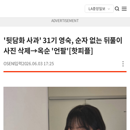
'뒷담화 사과' 31기 영숙, 순자 없는 뒤풀이
사진 삭제→옥순 '언팔'[핫피플]
OSEN
2026.06.03 17:25