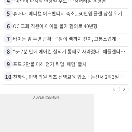
3
40대 여성, 오진으로 자궁 적출 수술
4
“이번이 마지막 변경일 수도”…서머타임 운명은
5
휴매나, 메디캘 어드밴티지 축소...60만명 플랜 상실 위기
6
OC 교회 직원이 아이들 몰카 혐의로 40년형
7
바이든 암 투병 근황…“암이 뼈까지 전이, 고통스럽게 투병 중”
8
“6~7분 만에 에어컨 실외기 통째로 사라졌다” 애틀랜타서 실외기 도난 급증
9
포드 3만불 이하 전기 픽업 ‘패덤’ 출시
10
천하람, 현역 의원 최초 신병교육 입소…논산서 2박3일 생활