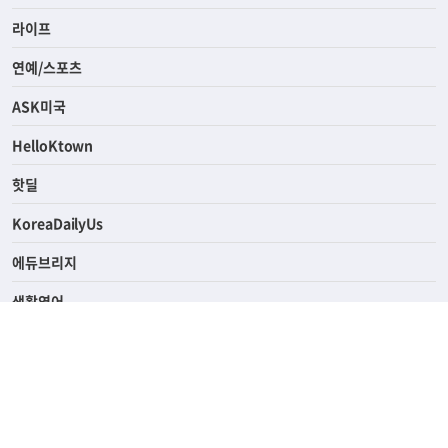
경제
라이프
연예/스포츠
ASK미국
HelloKtown
핫딜
KoreaDailyUs
에듀브리지
생활영어
업소록
의료관광