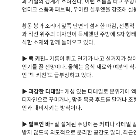
과 거실의 경계가 흐려진다. 이런 흐름을 타고 주방
앤티크 소품과 패브릭, 우아한 실루엣을 강조해 실
황동 봉과 조리대 앞쪽 단면의 섬세한 마감, 전통적
과 직선 위주의 디자인이 득세했던 주방에 S자 형태
식한 소재와 함께 돌아오고 있다.
▶
백 키친
= 기름이 튀고 연기가 나고 설거지가 쌓
인기를 끌 전망이다. 올해는 음식 재료와 여분의 
인 '백 키친'도 급부상하고 있다.
▶
과감한 디테일
= 개성 있는 디테일로 분위기에 
디자인으로 꾸미거나, 맞춤 목공 후드를 달거나 조
인과 대비시키는 방식이다.
▶
빌트인 바
= 잘 설계된 주방에는 커피나 칵테일 
받지 않도록 의도적으로 분리한 공간도 많다. 최근