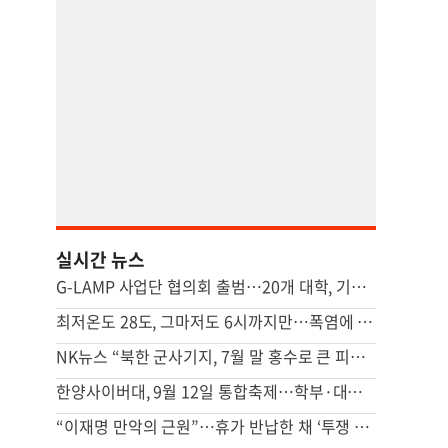
실시간 뉴스
G-LAMP 사업단 협의회 출범…20개 대학, 기초과학 연구 힘 모은다
최저온도 28도, 그마저도 6시까지만…폭염에 시름하는 관공서
NK뉴스 “북한 군사기지, 7월 말 홍수로 큰 피해…주택 수백채 파괴”
한양사이버대, 9월 12일 통합축제…학부·대학원생 한자리에
“이재명 만악의 근원”…휴가 반납한 채 ‘투쟁 올인’하는 장동혁