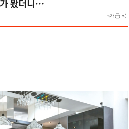
떤가 봤더니…
5