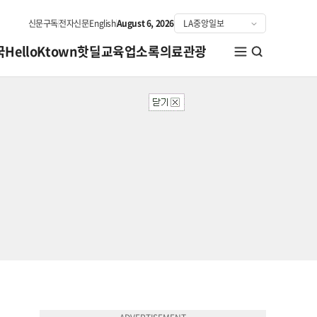
신문구독
전자신문
English
August 6, 2026
국
HelloKtown
핫딜
교육
업소록
의료관광