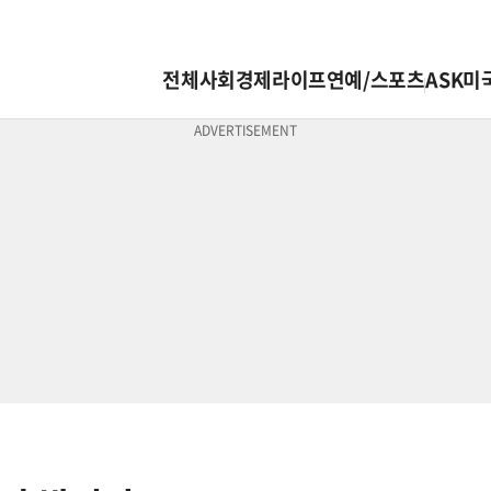
전체
사회
경제
라이프
연예/스포츠
ASK미