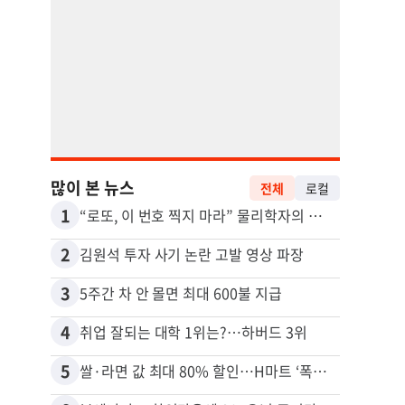
많이 본 뉴스
전체
로컬
1
11
“로또, 이 번호 찍지 마라” 물리학자의 당첨금 높이는 비밀
2
12
김원석 투자 사기 논란 고발 영상 파장
3
13
5주간 차 안 몰면 최대 600불 지급
4
14
취업 잘되는 대학 1위는?…하버드 3위
5
15
쌀·라면 값 최대 80% 할인…H마트 ‘폭탄 세일’