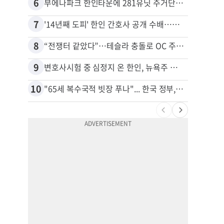
6
16
부에나파크 한인타운에 281유닛 주거단지 들어선다
7
17
'14년째 도피' 한인 간호사 공개 수배…메디케어 사기 유죄
8
18
“전쟁터 같았다”…테슬라 충돌로 OC 주택 4채 파손
9
19
변호사시험 중 심정지 온 한인, 뉴욕주 제소
10
20
"65세 복수국적 빗장 푸나"... 한국 정부, 연령 완화 전면 추진