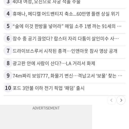
2
목회자 신분으로 HIV 감염 숨기고 미성년자와 성관계
3
40대 여성, 오진으로 자궁 적출 수술
4
휴매나, 메디캘 어드밴티지 축소...60만명 플랜 상실 위기
5
“술에 이것 한방울 넣어라” 매일 소주 1병 까는 91세의 철칙
6
잠수 중 공기 끊었다? 랍스터 자리 다툼이 살인미수 사건으로
7
드라이브스루서 시작된 총격…인앤아웃 참사 영상 공개
8
광고판 안에 사람이 산다?…LA 거리서 화제
9
74m짜리 보잉777, 화물기 변신…격납고서 ‘보물’ 찾는 인천공항
10
포드 3만불 이하 전기 픽업 ‘패덤’ 출시