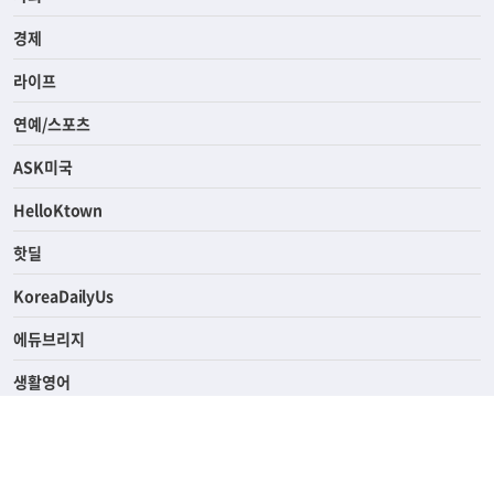
전체
사회
경제
라이프
연예/스포츠
ASK미국
HelloKtown
핫딜
KoreaDailyUs
에듀브리지
생활영어
업소록