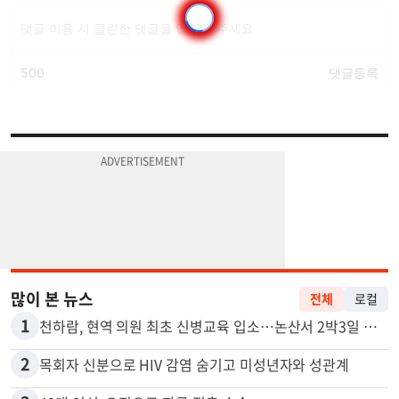
많이 본 뉴스
전체
로컬
1
천하람, 현역 의원 최초 신병교육 입소…논산서 2박3일 생활