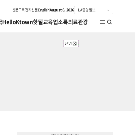
신문구독
전자신문
English
August 6, 2026
국
HelloKtown
핫딜
교육
업소록
의료관광