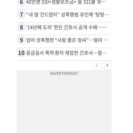
6
16
40만명 SSI<생활보조금> 월 331불 깎이나
7
17
“내 딸 건드렸지” 성폭행범 유인해 ‘탕탕’…아빠의 복수 결말
추방된
8
18
'14년째 도피' 한인 간호사 공개 수배…메디케어 사기 유죄
9
19
엄마 성폭행한 “사람 좋은 장씨”…얼마 뒤 딸 배도 불러왔다
유학생
10
20
응급실서 폭력 환자 제압한 간호사…알고 보니