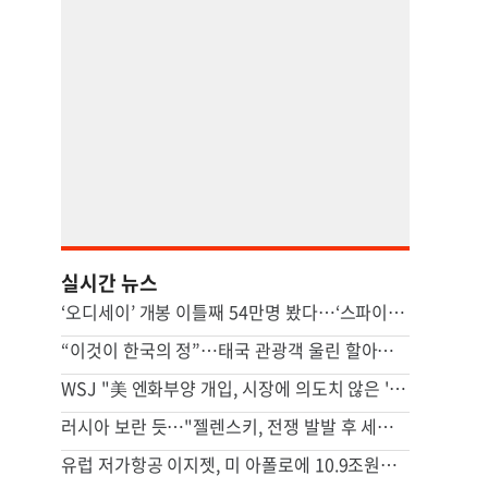
실시간 뉴스
‘오디세이’ 개봉 이틀째 54만명 봤다…‘스파이더맨 4’ 꺾고 1위
“이것이 한국의 정”…태국 관광객 울린 할아버지 사연, 뭐길래
WSJ "美 엔화부양 개입, 시장에 의도치 않은 '유동성' 부작용"
러시아 보란 듯…"젤렌스키, 전쟁 발발 후 세르비아 첫 방문"
유럽 저가항공 이지젯, 미 아폴로에 10.9조원에 팔린다