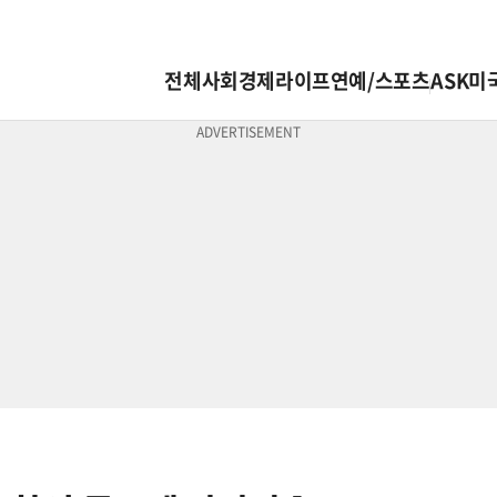
전체
사회
경제
라이프
연예/스포츠
ASK미