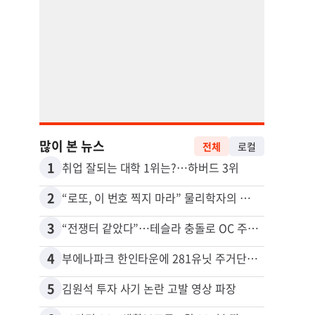
많이 본 뉴스
전체
로컬
1
11
취업 잘되는 대학 1위는?…하버드 3위
2
12
“로또, 이 번호 찍지 마라” 물리학자의 당첨금 높이는 비밀
3
13
“전쟁터 같았다”…테슬라 충돌로 OC 주택 4채 파손
5주간
4
14
부에나파크 한인타운에 281유닛 주거단지 들어선다
5
15
김원석 투자 사기 논란 고발 영상 파장