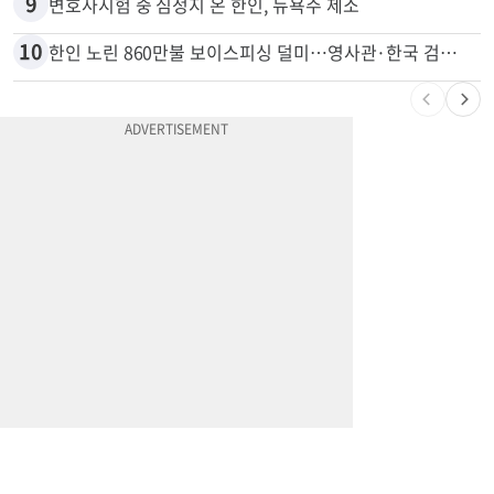
8
드라이브스루서 시작된 총격…인앤아웃 참사 영상 공개
9
변호사시험 중 심정지 온 한인, 뉴욕주 제소
10
한인 노린 860만불 보이스피싱 덜미…영사관·한국 검찰 사칭