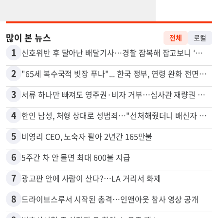
많이 본 뉴스
전체
로컬
1
신호위반 후 달아난 배달기사…경찰 잠복해 잡고보니 ‘반전’
2
"65세 복수국적 빗장 푸나"... 한국 정부, 연령 완화 전면 추진
3
서류 하나만 빠져도 영주권·비자 거부…심사관 재량권 대폭 확대
4
한인 남성, 처형 상대로 성범죄…"선처해줬더니 배신자 취급"
5
비영리 CEO, 노숙자 팔아 2년간 165만불
6
5주간 차 안 몰면 최대 600불 지급
7
광고판 안에 사람이 산다?…LA 거리서 화제