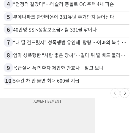
4
“전쟁터 같았다”…테슬라 충돌로 OC 주택 4채 파손
5
부에나파크 한인타운에 281유닛 주거단지 들어선다
6
40만명 SSI<생활보조금> 월 331불 깎이나
7
“내 딸 건드렸지” 성폭행범 유인해 ‘탕탕’…아빠의 복수 결말
8
엄마 성폭행한 “사람 좋은 장씨”…얼마 뒤 딸 배도 불러왔다
9
응급실서 폭력 환자 제압한 간호사…알고 보니
10
5주간 차 안 몰면 최대 600불 지급