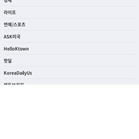
경제
라이프
연예/스포츠
ASK미국
HelloKtown
핫딜
KoreaDailyUs
에듀브리지
생활영어
업소록
의료관광
해피빌리지