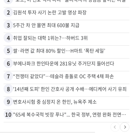
많이 본 뉴스
전체
로컬
1
“로또, 이 번호 찍지 마라” 물리학자의 당첨금 높이는 비밀
2
김원석 투자 사기 논란 고발 영상 파장
3
5주간 차 안 몰면 최대 600불 지급
4
취업 잘되는 대학 1위는?…하버드 3위
5
쌀·라면 값 최대 80% 할인…H마트 ‘폭탄 세일’
6
부에나파크 한인타운에 281유닛 주거단지 들어선다
7
“전쟁터 같았다”…테슬라 충돌로 OC 주택 4채 파손
8
'14년째 도피' 한인 간호사 공개 수배…메디케어 사기 유죄
9
변호사시험 중 심정지 온 한인, 뉴욕주 제소
10
"65세 복수국적 빗장 푸나"... 한국 정부, 연령 완화 전면 추진