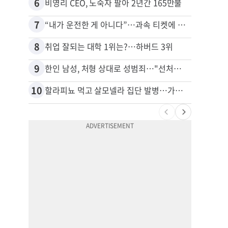
6
16
비영리 CEO, 노숙자 팔아 2년간 165만불
7
17
“내가 운전한 게 아니다”…과속 티켓에 오토파일럿 탓한 운전자
8
18
취업 잘되는 대학 1위는?…하버드 3위
9
19
한인 남성, 처형 상대로 성범죄…"선처해줬더니 배신자 취급"
10
20
할라피뇨 먹고 살모넬라 집단 발병…가주 등 27개 주 확산