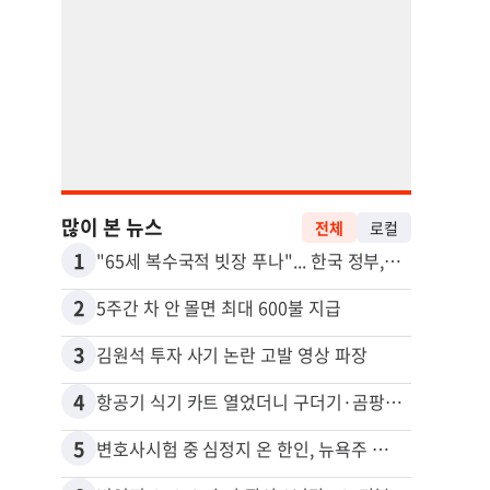
많이 본 뉴스
전체
로컬
1
11
"65세 복수국적 빗장 푸나"... 한국 정부, 연령 완화 전면 추진
2
12
5주간 차 안 몰면 최대 600불 지급
3
13
김원석 투자 사기 논란 고발 영상 파장
4
14
항공기 식기 카트 열었더니 구더기·곰팡이…LAX 기내식 업체 논란
5
15
변호사시험 중 심정지 온 한인, 뉴욕주 제소