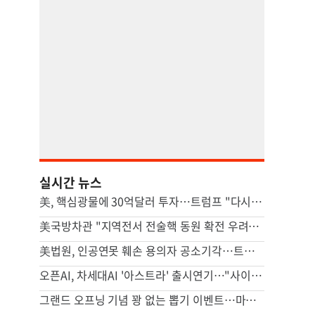
실시간 뉴스
美, 핵심광물에 30억달러 투자…트럼프 "다시는 中 의존 않도록"
美국방차관 "지역전서 전술핵 동원 확전 우려…합리적 핵옵션 필요"
美법원, 인공연못 훼손 용의자 공소기각…트럼프는 "재고해야"(종합)
오픈AI, 차세대AI '아스트라' 출시연기…"사이버공격 위험 우려"
그랜드 오프닝 기념 꽝 없는 뽑기 이벤트…마루가메 우동 오픈