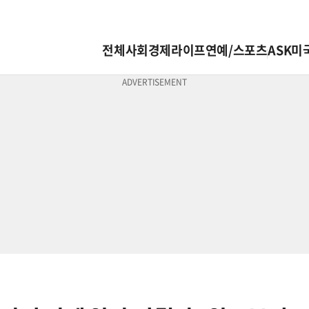
전체
사회
경제
라이프
연예/스포츠
ASK미