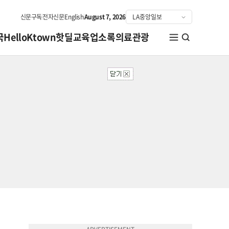
신문구독
전자신문
English
August 7, 2026
국
HelloKtown
핫딜
교육
업소록
의료관광