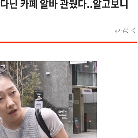
 다닌 카페 알바 관뒀다..알고보니