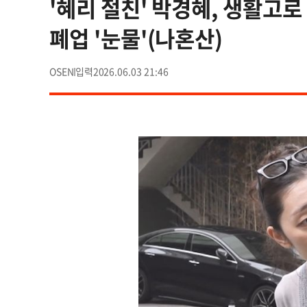
'혜리 절친' 박경혜, 생활고로
폐업 '눈물'(나혼산)
OSEN
2026.06.03 21:46