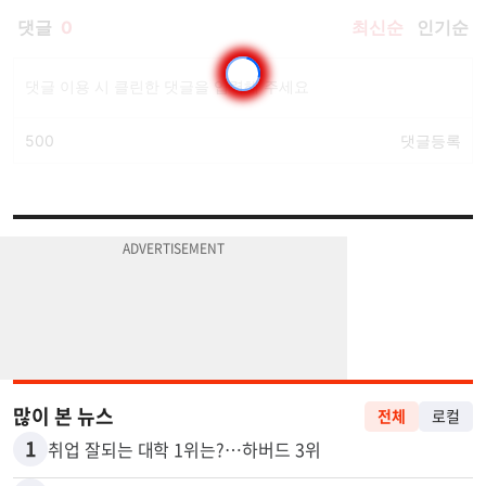
많이 본 뉴스
전체
로컬
1
취업 잘되는 대학 1위는?…하버드 3위