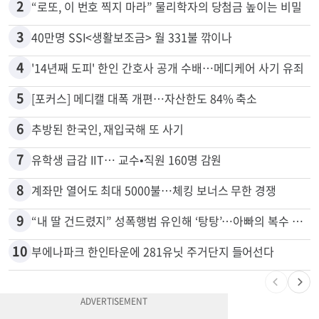
2
“로또, 이 번호 찍지 마라” 물리학자의 당첨금 높이는 비밀
3
40만명 SSI<생활보조금> 월 331불 깎이나
4
'14년째 도피' 한인 간호사 공개 수배…메디케어 사기 유죄
5
[포커스] 메디캘 대폭 개편…자산한도 84% 축소
6
추방된 한국인, 재입국해 또 사기
7
유학생 급감 IIT… 교수•직원 160명 감원
8
계좌만 열어도 최대 5000불…체킹 보너스 무한 경쟁
9
“내 딸 건드렸지” 성폭행범 유인해 ‘탕탕’…아빠의 복수 결말
10
부에나파크 한인타운에 281유닛 주거단지 들어선다