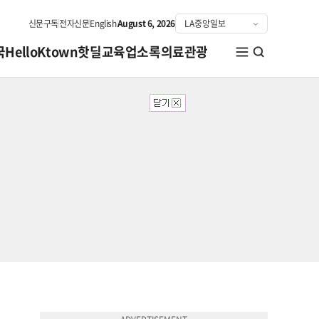
신문구독
전자신문
English
August 6, 2026
국
HelloKtown
핫딜
교육
업소록
의료관광