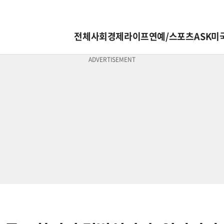
전체
사회
경제
라이프
연예/스포츠
ASK미