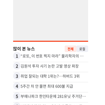
많이 본 뉴스
전체
로컬
1
11
“로또, 이 번호 찍지 마라” 물리학자의 당첨금 높이는 비밀
2
12
김원석 투자 사기 논란 고발 영상 파장
3
13
취업 잘되는 대학 1위는?…하버드 3위
4
14
5주간 차 안 몰면 최대 600불 지급
5
15
부에나파크 한인타운에 281유닛 주거단지 들어선다