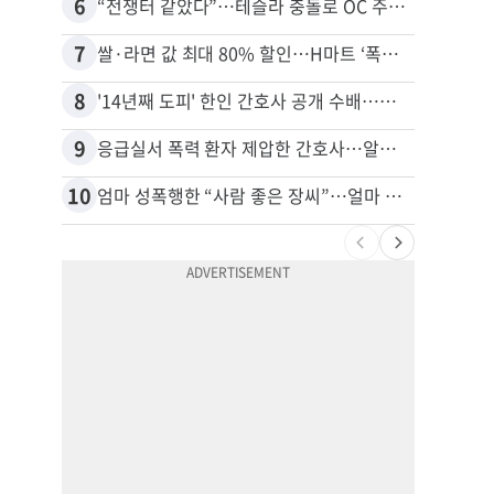
6
16
“전쟁터 같았다”…테슬라 충돌로 OC 주택 4채 파손
7
17
쌀·라면 값 최대 80% 할인…H마트 ‘폭탄 세일’
8
18
'14년째 도피' 한인 간호사 공개 수배…메디케어 사기 유죄
9
19
응급실서 폭력 환자 제압한 간호사…알고 보니
10
20
엄마 성폭행한 “사람 좋은 장씨”…얼마 뒤 딸 배도 불러왔다