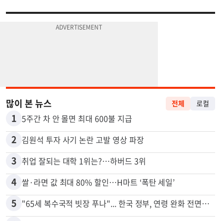
많이 본 뉴스
전체
로컬
1
5주간 차 안 몰면 최대 600불 지급
2
김원석 투자 사기 논란 고발 영상 파장
3
취업 잘되는 대학 1위는?…하버드 3위
4
쌀·라면 값 최대 80% 할인…H마트 ‘폭탄 세일’
5
"65세 복수국적 빗장 푸나"... 한국 정부, 연령 완화 전면 추진