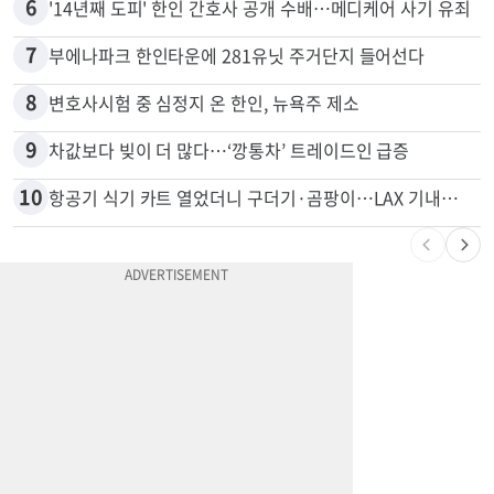
6
'14년째 도피' 한인 간호사 공개 수배…메디케어 사기 유죄
7
부에나파크 한인타운에 281유닛 주거단지 들어선다
8
변호사시험 중 심정지 온 한인, 뉴욕주 제소
9
차값보다 빚이 더 많다…‘깡통차’ 트레이드인 급증
10
항공기 식기 카트 열었더니 구더기·곰팡이…LAX 기내식 업체 논란