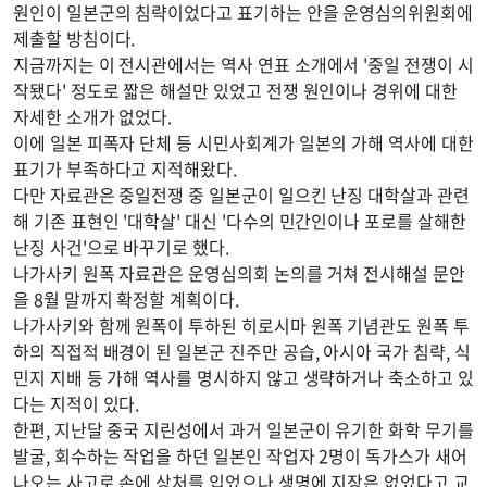
원인이 일본군의 침략이었다고 표기하는 안을 운영심의위원회에
제출할 방침이다.
지금까지는 이 전시관에서는 역사 연표 소개에서 '중일 전쟁이 시
작됐다' 정도로 짧은 해설만 있었고 전쟁 원인이나 경위에 대한
자세한 소개가 없었다.
이에 일본 피폭자 단체 등 시민사회계가 일본의 가해 역사에 대한
표기가 부족하다고 지적해왔다.
다만 자료관은 중일전쟁 중 일본군이 일으킨 난징 대학살과 관련
해 기존 표현인 '대학살' 대신 '다수의 민간인이나 포로를 살해한
난징 사건'으로 바꾸기로 했다.
나가사키 원폭 자료관은 운영심의회 논의를 거쳐 전시해설 문안
을 8월 말까지 확정할 계획이다.
나가사키와 함께 원폭이 투하된 히로시마 원폭 기념관도 원폭 투
하의 직접적 배경이 된 일본군 진주만 공습, 아시아 국가 침략, 식
민지 지배 등 가해 역사를 명시하지 않고 생략하거나 축소하고 있
다는 지적이 있다.
한편, 지난달 중국 지린성에서 과거 일본군이 유기한 화학 무기를
발굴, 회수하는 작업을 하던 일본인 작업자 2명이 독가스가 새어
나오는 사고로 손에 상처를 입었으나 생명에 지장은 없었다고 교