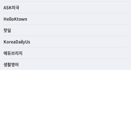
ASK미국
HelloKtown
핫딜
KoreaDailyUs
에듀브리지
생활영어
업소록
의료관광
해피빌리지
ABOUT
ADVERTISING
PRIVACY POLICY
TERMS OF SERVICE
윤리경영
고객센터
News Tips & Corrections
690 Wilshire Place Los Angeles, CA 90005
TEL. (213) 368-2500 FAX. (213) 389-6196