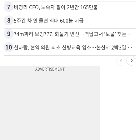
7
비영리 CEO, 노숙자 팔아 2년간 165만불
8
5주간 차 안 몰면 최대 600불 지급
9
74m짜리 보잉777, 화물기 변신…격납고서 ‘보물’ 찾는 인천공항
10
천하람, 현역 의원 최초 신병교육 입소…논산서 2박3일 생활