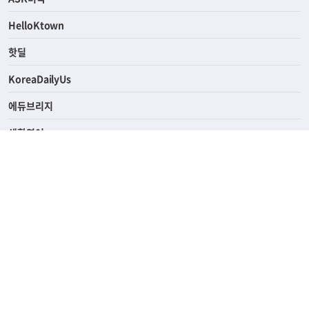
HelloKtown
핫딜
KoreaDailyUs
에듀브리지
생활영어
업소록
의료관광
해피빌리지
ABOUT
ADVERTISING
PRIVACY POLICY
TERMS OF SERVICE
윤리경영
고객센터
News Tips & Corrections
690 Wilshire Place Los Angeles, CA 90005
TEL. (213) 368-2500 FAX. (213) 389-6196
© Joongangilbo USA. All Rights Reserved.