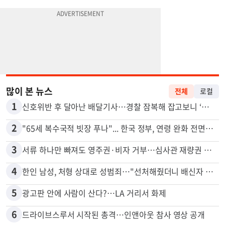
많이 본 뉴스
전체
로컬
1
신호위반 후 달아난 배달기사…경찰 잠복해 잡고보니 ‘반전’
2
"65세 복수국적 빗장 푸나"... 한국 정부, 연령 완화 전면 추진
3
서류 하나만 빠져도 영주권·비자 거부…심사관 재량권 대폭 확대
4
한인 남성, 처형 상대로 성범죄…"선처해줬더니 배신자 취급"
5
광고판 안에 사람이 산다?…LA 거리서 화제
6
드라이브스루서 시작된 총격…인앤아웃 참사 영상 공개