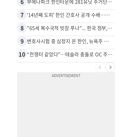
6
16
부에나파크 한인타운에 281유닛 주거단지 들어선다
7
17
'14년째 도피' 한인 간호사 공개 수배…메디케어 사기 유죄
8
18
"65세 복수국적 빗장 푸나"... 한국 정부, 연령 완화 전면 추진
9
19
변호사시험 중 심정지 온 한인, 뉴욕주 제소
10
20
“전쟁터 같았다”…테슬라 충돌로 OC 주택 4채 파손