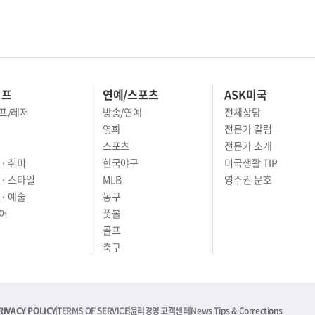
이프
연예/스포츠
ASK미국
프/레저
방송/연예
전체상담
영화
전문가 칼럼
스포츠
전문가 소개
· 취미
한국야구
미국생활 TIP
 · 스타일
MLB
영주권 문호
· 예술
농구
어
풋볼
골프
축구
RIVACY POLICY
TERMS OF SERVICE
윤리경영
고객센터
News Tips & Corrections