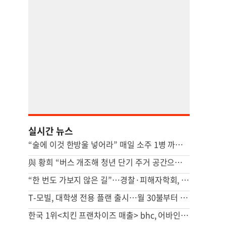
실시간 뉴스
“술에 이것 한방울 넣어라” 매일 소주 1병 까는 91세의 철칙
與 황희 “버스 개조해 청년 단기 주거 공간으로…1만 세대면 5000억원 수준”
“한 번도 가보지 않은 길”…경찰·피해자학회, 피해자 위해 머리 맞댔다
T-모빌, 대학생 전용 플랜 출시…월 30불부터 시작
한국 1위<치킨 프랜차이즈 매출> bhc, 어바인 상륙