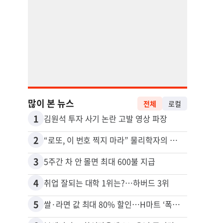
많이 본 뉴스
전체
로컬
1
11
김원석 투자 사기 논란 고발 영상 파장
2
12
“로또, 이 번호 찍지 마라” 물리학자의 당첨금 높이는 비밀
3
13
5주간 차 안 몰면 최대 600불 지급
4
14
취업 잘되는 대학 1위는?…하버드 3위
5
15
쌀·라면 값 최대 80% 할인…H마트 ‘폭탄 세일’