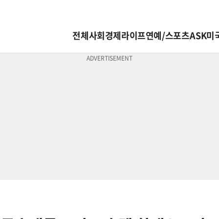
전체
사회
경제
라이프
연예/스포츠
ASK미