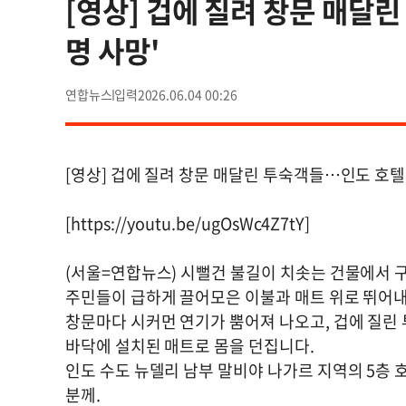
[영상] 겁에 질려 창문 매달린
명 사망'
연합뉴스
2026.06.04 00:26
[영상] 겁에 질려 창문 매달린 투숙객들…인도 호텔 
[https://youtu.be/ugOsWc4Z7tY]
(서울=연합뉴스) 시뻘건 불길이 치솟는 건물에서 
주민들이 급하게 끌어모은 이불과 매트 위로 뛰어
창문마다 시커먼 연기가 뿜어져 나오고, 겁에 질린
바닥에 설치된 매트로 몸을 던집니다.
인도 수도 뉴델리 남부 말비야 나가르 지역의 5층 호
분께.