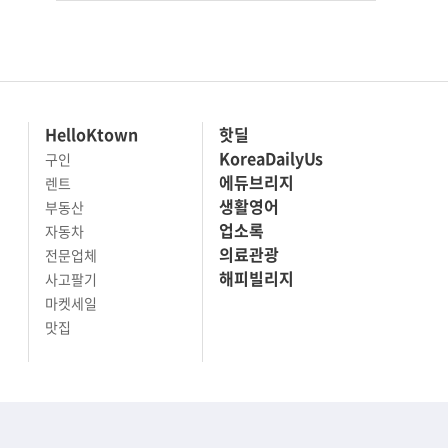
HelloKtown
핫딜
KoreaDailyUs
구인
에듀브리지
렌트
생활영어
부동산
업소록
자동차
의료관광
전문업체
해피빌리지
사고팔기
마켓세일
맛집