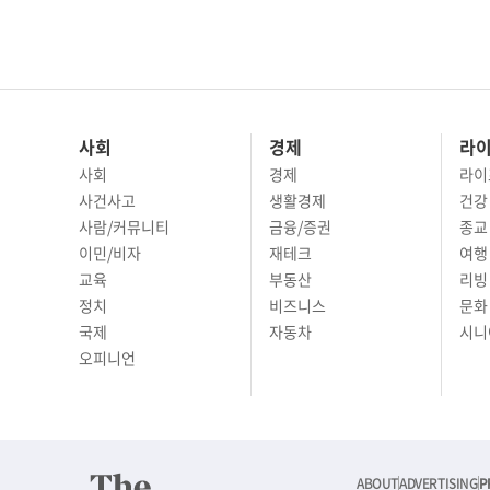
사회
경제
라
사회
경제
라이
사건사고
생활경제
건강
사람/커뮤니티
금융/증권
종교
이민/비자
재테크
여행 
교육
부동산
리빙
정치
비즈니스
문화 
국제
자동차
시니
오피니언
ABOUT
ADVERTISING
P