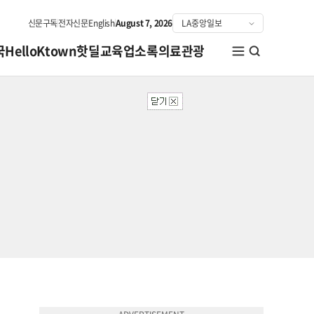
신문구독
전자신문
English
August 7, 2026
국
HelloKtown
핫딜
교육
업소록
의료관광