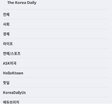
전체
사회
경제
라이프
연예/스포츠
ASK미국
HelloKtown
핫딜
KoreaDailyUs