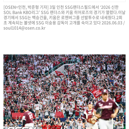
[OSEN=인천, 박준형 기자] 3일 인천 SSG랜더스필드에서 ‘2026 신한
SOL Bank KBO리그’ SSG 랜더스와 키움 히어로즈의 경기가 열렸다.이날
경기에서 SSG는 백승건을, 키움은 로젠버그를 선발투수로 내세웠다.2회
초 계속되는 볼넷에 SSG 이숭용 감독이 고개를 숙이고 있다 2026.06.03 /
soul1014@osen.co.kr