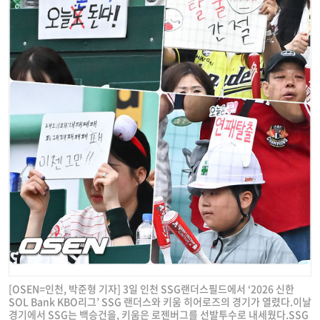
[OSEN=인천, 박준형 기자] 3일 인천 SSG랜더스필드에서 ‘2026 신한
SOL Bank KBO리그’ SSG 랜더스와 키움 히어로즈의 경기가 열렸다.이날
경기에서 SSG는 백승건을, 키움은 로젠버그를 선발투수로 내세웠다.SSG