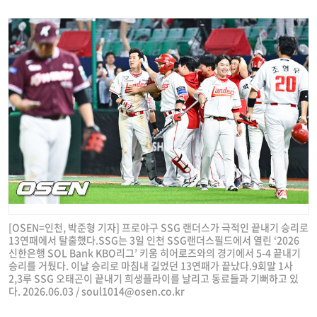
[OSEN=인천, 박준형 기자] 프로야구 SSG 랜더스가 극적인 끝내기 승리로
13연패에서 탈출했다.SSG는 3일 인천 SSG랜더스필드에서 열린 ‘2026
신한은행 SOL Bank KBO리그’ 키움 히어로즈와의 경기에서 5-4 끝내기
승리를 거뒀다. 이날 승리로 마침내 길었던 13연패가 끝났다.9회말 1사
2,3루 SSG 오태곤이 끝내기 희생플라이를 날리고 동료들과 기뻐하고 있
다. 2026.06.03 /
soul1014@osen.co.kr