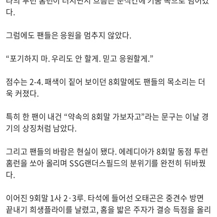
다.
그럼에도 팬들은 응원을 멈추지 않았다.
“포기하지 마. 우리도 안 할게. 믿고 응원할게.”
점수는 2-4. 패색이 짙어 보이던 8회말에도 팬들의 목소리는 더
욱 커졌다.
특히 한 팬이 내건 “약속의 8회말 가보자고”라는 문구는 이날 경
기의 상징처럼 남았다.
그리고 팬들의 바람은 현실이 됐다. 에레디아가 8회말 동점 투런
홈런을 쏘아 올리며 SSG랜더스필드의 분위기를 완전히 뒤바꿨
다.
이어진 9회말 1사 2·3루. 타석에 들어선 오태곤은 중견수 방면
끝내기 희생플라이를 날렸고, 홈을 밟은 주자가 결승 득점을 올리