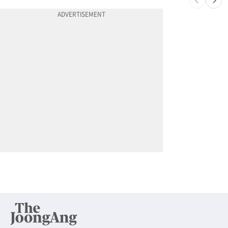
10
천하람, 현역 의원 최초 신병교육 입소…논산서 2박3일 생활