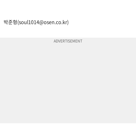
박준형(
soul1014@osen.co.kr
)