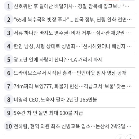
많이 본 뉴스
전체
로컬
1
신호위반 후 달아난 배달기사…경찰 잠복해 잡고보니 ‘반전’
2
"65세 복수국적 빗장 푸나"... 한국 정부, 연령 완화 전면 추진
3
서류 하나만 빠져도 영주권·비자 거부…심사관 재량권 대폭 확대
4
한인 남성, 처형 상대로 성범죄…"선처해줬더니 배신자 취급"
5
광고판 안에 사람이 산다?…LA 거리서 화제
6
드라이브스루서 시작된 총격…인앤아웃 참사 영상 공개
7
74m짜리 보잉777, 화물기 변신…격납고서 ‘보물’ 찾는 인천공항
8
비영리 CEO, 노숙자 팔아 2년간 165만불
9
5주간 차 안 몰면 최대 600불 지급