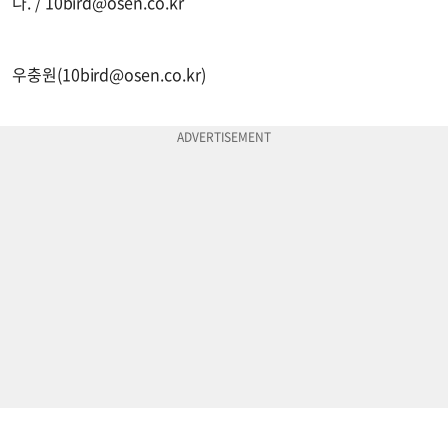
다. /
10bird@osen.co.kr
우충원(
10bird@osen.co.kr
)