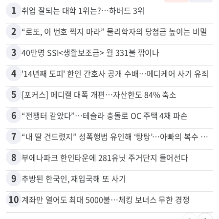
많이 본 뉴스
전체
로컬
1
취업 잘되는 대학 1위는?…하버드 3위
2
“로또, 이 번호 찍지 마라” 물리학자의 당첨금 높이는 비밀
3
40만명 SSI<생활보조금> 월 331불 깎이나
4
'14년째 도피' 한인 간호사 공개 수배…메디케어 사기 유죄
5
[포커스] 메디캘 대폭 개편…자산한도 84% 축소
6
“전쟁터 같았다”…테슬라 충돌로 OC 주택 4채 파손
7
“내 딸 건드렸지” 성폭행범 유인해 ‘탕탕’…아빠의 복수 결말
8
부에나파크 한인타운에 281유닛 주거단지 들어선다
9
추방된 한국인, 재입국해 또 사기