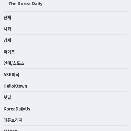
전체
사회
경제
라이프
연예/스포츠
ASK미국
HelloKtown
핫딜
KoreaDailyUs