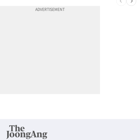
10
계좌만 열어도 최대 5000불…체킹 보너스 무한 경쟁