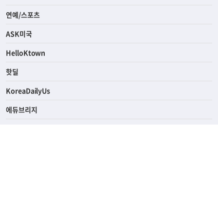
경제
라이프
연예/스포츠
ASK미국
HelloKtown
핫딜
KoreaDailyUs
에듀브리지
생활영어
업소록
의료관광
해피빌리지