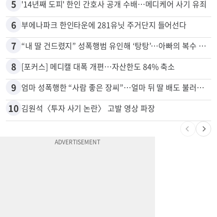
4
“전쟁터 같았다”…테슬라 충돌로 OC 주택 4채 파손
5
'14년째 도피' 한인 간호사 공개 수배…메디케어 사기 유죄
6
부에나파크 한인타운에 281유닛 주거단지 들어선다
7
“내 딸 건드렸지” 성폭행범 유인해 ‘탕탕’…아빠의 복수 결말
8
[포커스] 메디캘 대폭 개편…자산한도 84% 축소
9
엄마 성폭행한 “사람 좋은 장씨”…얼마 뒤 딸 배도 불러왔다
10
김원석〈투자 사기 논란〉 고발 영상 파장