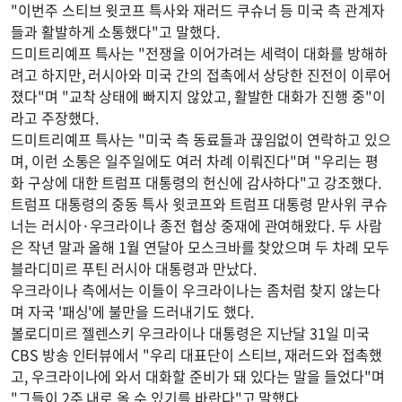
"이번주 스티브 윗코프 특사와 재러드 쿠슈너 등 미국 측 관계자
들과 활발하게 소통했다"고 말했다.
드미트리예프 특사는 "전쟁을 이어가려는 세력이 대화를 방해하
려고 하지만, 러시아와 미국 간의 접촉에서 상당한 진전이 이루어
졌다"며 "교착 상태에 빠지지 않았고, 활발한 대화가 진행 중"이
라고 주장했다.
드미트리예프 특사는 "미국 측 동료들과 끊임없이 연락하고 있으
며, 이런 소통은 일주일에도 여러 차례 이뤄진다"며 "우리는 평
화 구상에 대한 트럼프 대통령의 헌신에 감사하다"고 강조했다.
트럼프 대통령의 중동 특사 윗코프와 트럼프 대통령 맏사위 쿠슈
너는 러시아·우크라이나 종전 협상 중재에 관여해왔다. 두 사람
은 작년 말과 올해 1월 연달아 모스크바를 찾았으며 두 차례 모두
블라디미르 푸틴 러시아 대통령과 만났다.
우크라이나 측에서는 이들이 우크라이나는 좀처럼 찾지 않는다
며 자국 '패싱'에 불만을 드러내기도 했다.
볼로디미르 젤렌스키 우크라이나 대통령은 지난달 31일 미국
CBS 방송 인터뷰에서 "우리 대표단이 스티브, 재러드와 접촉했
고, 우크라이나에 와서 대화할 준비가 돼 있다는 말을 들었다"며
"그들이 2주 내로 올 수 있기를 바란다"고 말했다.