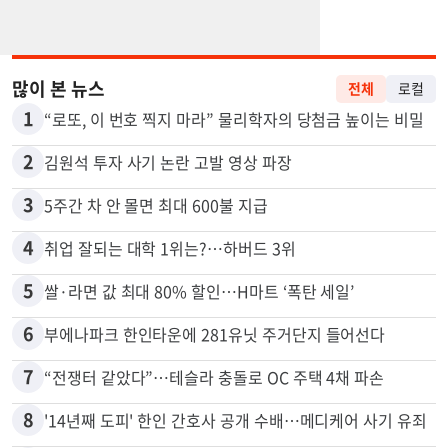
많이 본 뉴스
전체
로컬
1
“로또, 이 번호 찍지 마라” 물리학자의 당첨금 높이는 비밀
2
김원석 투자 사기 논란 고발 영상 파장
3
5주간 차 안 몰면 최대 600불 지급
4
취업 잘되는 대학 1위는?…하버드 3위
5
쌀·라면 값 최대 80% 할인…H마트 ‘폭탄 세일’
6
부에나파크 한인타운에 281유닛 주거단지 들어선다
7
“전쟁터 같았다”…테슬라 충돌로 OC 주택 4채 파손