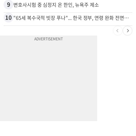
8
'14년째 도피' 한인 간호사 공개 수배…메디케어 사기 유죄
9
변호사시험 중 심정지 온 한인, 뉴욕주 제소
10
"65세 복수국적 빗장 푸나"... 한국 정부, 연령 완화 전면 추진