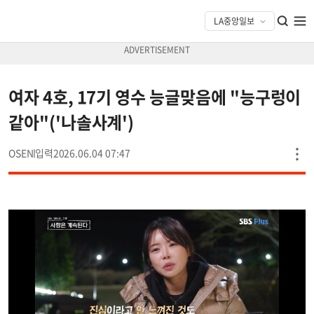
여자 4호, 17기 영수 능글맞음에 "능구렁이
같아"('나솔사계')
OSEN
2026.06.04 07:47