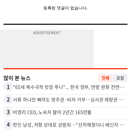
많이 본 뉴스
전체
로컬
1
"65세 복수국적 빗장 푸나"... 한국 정부, 연령 완화 전면 추진
2
서류 하나만 빠져도 영주권·비자 거부…심사관 재량권 대폭 확대
3
비영리 CEO, 노숙자 팔아 2년간 165만불
4
한인 남성, 처형 상대로 성범죄…"선처해줬더니 배신자 취급"