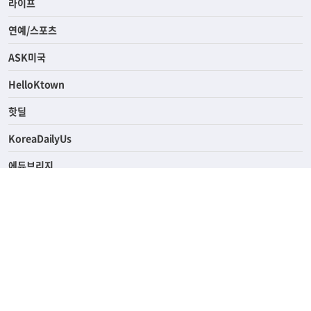
라이프
연예/스포츠
ASK미국
HelloKtown
핫딜
KoreaDailyUs
에듀브리지
생활영어
업소록
의료관광
해피빌리지
ABOUT
ADVERTISING
PRIVACY POLICY
TERMS OF SERVICE
윤리경영
고객센터
News Tips & Corrections