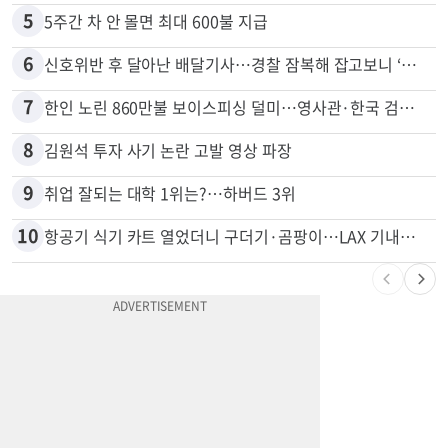
5
5주간 차 안 몰면 최대 600불 지급
6
신호위반 후 달아난 배달기사…경찰 잠복해 잡고보니 ‘반전’
7
한인 노린 860만불 보이스피싱 덜미…영사관·한국 검찰 사칭
8
김원석 투자 사기 논란 고발 영상 파장
9
취업 잘되는 대학 1위는?…하버드 3위
10
항공기 식기 카트 열었더니 구더기·곰팡이…LAX 기내식 업체 논란