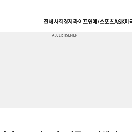
전체
사회
경제
라이프
연예/스포츠
ASK미