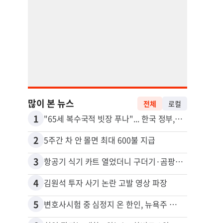
많이 본 뉴스
전체
로컬
1
11
"65세 복수국적 빗장 푸나"... 한국 정부, 연령 완화 전면 추진
2
12
5주간 차 안 몰면 최대 600불 지급
3
13
항공기 식기 카트 열었더니 구더기·곰팡이…LAX 기내식 업체 논란
4
14
김원석 투자 사기 논란 고발 영상 파장
5
15
변호사시험 중 심정지 온 한인, 뉴욕주 제소