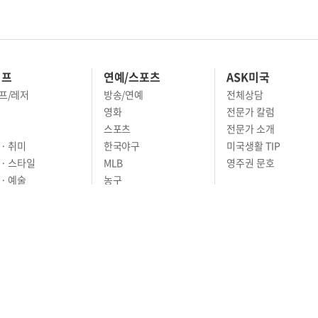
이프
연예/스포츠
ASK미국
프/레저
방송/연예
전체상담
영화
전문가 칼럼
스포츠
전문가 소개
· 취미
한국야구
미국생활 TIP
 · 스타일
MLB
영주권 문호
· 예술
농구
어
풋볼
골프
축구