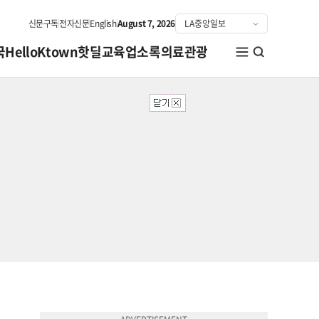
신문구독
전자신문
English
August 7, 2026
국
HelloKtown
핫딜
교육
업소록
의료관광