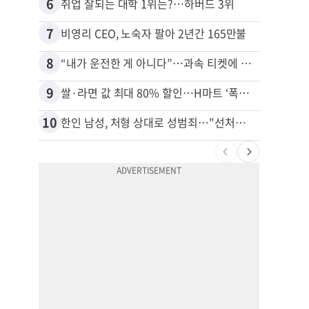
6
16
취업 잘되는 대학 1위는?…하버드 3위
7
17
비영리 CEO, 노숙자 팔아 2년간 165만불
8
18
“내가 운전한 게 아니다”…과속 티켓에 오토파일럿 탓한 운전자
9
19
쌀·라면 값 최대 80% 할인…H마트 ‘폭탄 세일’
10
20
한인 남성, 처형 상대로 성범죄…"선처해줬더니 배신자 취급"