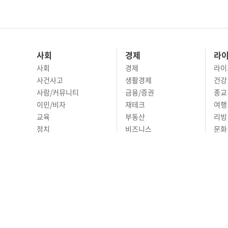
사회
경제
라
사회
경제
라이
사건사고
생활경제
건강
사람/커뮤니티
금융/증권
종교
이민/비자
재테크
여행 
교육
부동산
리빙
정치
비즈니스
문화 
국제
자동차
시니
오피니언