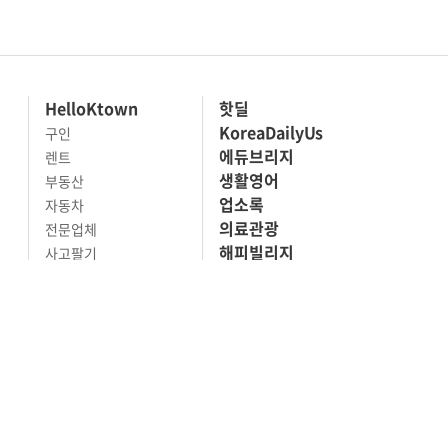
HelloKtown
핫딜
KoreaDailyUs
구인
에듀브리지
렌트
생활영어
부동산
업소록
자동차
의료관광
전문업체
해피빌리지
사고팔기
마켓세일
맛집