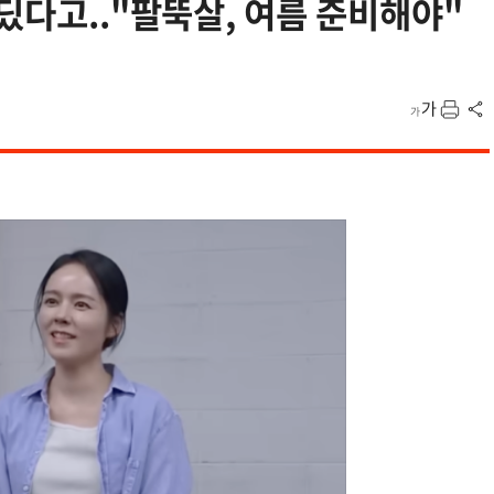
딨다고.."팔뚝살, 여름 준비해야"