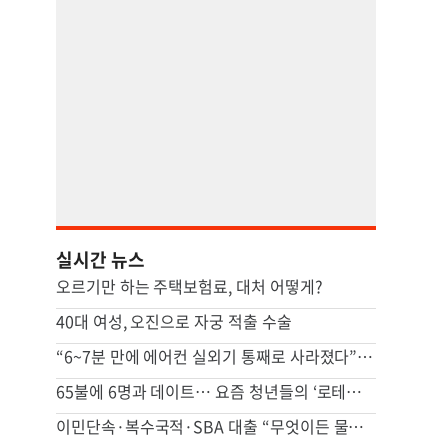
실시간 뉴스
오르기만 하는 주택보험료, 대처 어떻게?
40대 여성, 오진으로 자궁 적출 수술
“6~7분 만에 에어컨 실외기 통째로 사라졌다” 애틀랜타서 실외기 도난 급증
65불에 6명과 데이트… 요즘 청년들의 ‘로테이션 소개팅’
이민단속·복수국적·SBA 대출 “무엇이든 물어보세요”