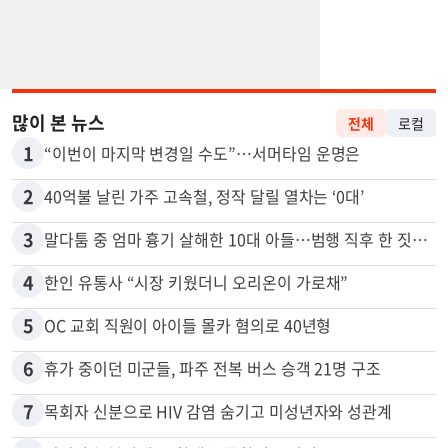
많이 본 뉴스
전체
로컬
1
“이번이 마지막 변경일 수도”…서머타임 운명은
2
40억불 날린 가주 고속철, 정작 달릴 열차는 ‘0대’
3
말다툼 중 엄마 흉기 살해한 10대 아들…범행 직후 한 짓 충격
4
한인 유통사 “시장 키웠더니 오리온이 가로채”
5
OC 교회 직원이 아이들 몰카 혐의로 40년형
6
휴가 중이던 미군들, 파주 전복 버스 승객 21명 구조