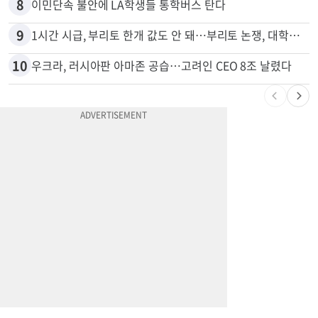
7
목회자 신분으로 HIV 감염 숨기고 미성년자와 성관계
8
이민단속 불안에 LA학생들 통학버스 탄다
9
1시간 시급, 부리토 한개 값도 안 돼…부리토 논쟁, 대학생들 하소연
10
우크라, 러시아판 아마존 공습…고려인 CEO 8조 날렸다