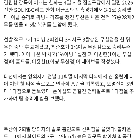
김원형 감독이 이끄는 한화는 4일 서울 잠실구장에서 열린 2026
신한 SOL KBO리그 한화 이글스와의 홈경기에서 3-1로 승리했
다. 이날 승리로 위닝시리즈를 챙긴 두산은 시즌 전적 27승28패2
무를 만들고 5할 복귀를 눈앞에 뒀다.
선발 잭로그가 4이닝 2피안타 3사사구 3탈삼진 무실점을 한 뒤
우천 중단 후 교체됐고, 최준호가 1⅔이닝 무실점으로 승리투수
가 됐다. 이어 나온 박치국(1⅓이닝 1실점)과 이병헌(1이닝 무실
점)이 홀드를, 이용찬(1이닝 무실점)이 세이브를 작성했다.
타선에서는 양의지가 전날 11회말 마지막 타석에서 친 홈런에 이
어 이날 첫 타석 솔로포로 연타석 홈런을 기록했고, 오명진이 3안
타 1타점으로 돋보였다. 손아섭도 끈질긴 전력질주로 1타점을 추
가하며 팀 승리에 힘을 보탰다.
두산이 2회말 양의지의 솔로 홈런으로 선취점을 올렸다. 볼카운
트 1-1에서 화이트의 3구 149km/h 높은 직구를 받아쳐 좌중간