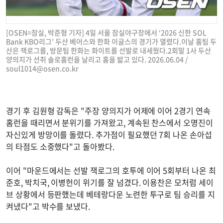
[OSEN=잠실, 박준형 기자] 4일 서울 잠실야구장에서 ‘2026 신한 SOL
Bank KBO리그’ 두산 베어스와 한화 이글스의 경기가 열렸다.이날 홈팀 두
산은 잭로그를, 방문팀 한화는 화이트를 선발로 내세웠다.2회말 1사 두산
양의지가 선취 솔로홈런을 날리고 홈을 밟고 있다. 2026.06.04 /
soul1014@osen.co.kr
경기 후 김원형 감독은 "주장 양의지가 어제에 이어 2경기 연속
홈런을 때리면서 분위기를 가져왔고, 계속된 찬스에서 오명진이
자신있게 방망이를 돌렸다. 추가점이 필요했던 7회 나온 손아섭
의 타점도 소중했다"고 돌아봤다.
이어 "마운드에서는 선발 잭로그의 호투에 이어 5회부터 나온 최
준호, 박치국, 이병헌이 위기를 잘 넘겼다. 이용찬은 모처럼 세이
브 상황에서 등판했는데 베테랑다운 노련한 투구로 팀 승리를 지
켜냈다"고 박수를 보냈다.