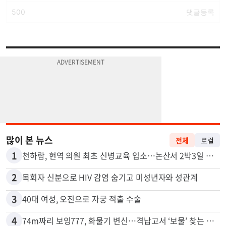
많이 본 뉴스
전체
로컬
1
천하람, 현역 의원 최초 신병교육 입소…논산서 2박3일 생활
2
목회자 신분으로 HIV 감염 숨기고 미성년자와 성관계
3
40대 여성, 오진으로 자궁 적출 수술