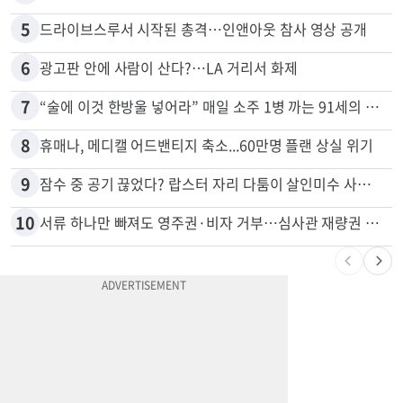
4
74m짜리 보잉777, 화물기 변신…격납고서 ‘보물’ 찾는 인천공항
5
드라이브스루서 시작된 총격…인앤아웃 참사 영상 공개
6
광고판 안에 사람이 산다?…LA 거리서 화제
7
“술에 이것 한방울 넣어라” 매일 소주 1병 까는 91세의 철칙
8
휴매나, 메디캘 어드밴티지 축소...60만명 플랜 상실 위기
9
잠수 중 공기 끊었다? 랍스터 자리 다툼이 살인미수 사건으로
10
서류 하나만 빠져도 영주권·비자 거부…심사관 재량권 대폭 확대