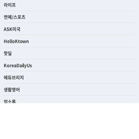
경제
라이프
연예/스포츠
ASK미국
HelloKtown
핫딜
KoreaDailyUs
에듀브리지
생활영어
업소록
의료관광