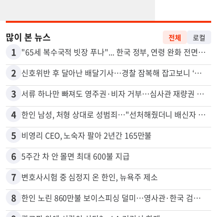
많이 본 뉴스
전체
로컬
1
"65세 복수국적 빗장 푸나"... 한국 정부, 연령 완화 전면 추진
2
신호위반 후 달아난 배달기사…경찰 잠복해 잡고보니 ‘반전’
3
서류 하나만 빠져도 영주권·비자 거부…심사관 재량권 대폭 확대
4
한인 남성, 처형 상대로 성범죄…"선처해줬더니 배신자 취급"
5
비영리 CEO, 노숙자 팔아 2년간 165만불
6
5주간 차 안 몰면 최대 600불 지급
7
변호사시험 중 심정지 온 한인, 뉴욕주 제소
8
한인 노린 860만불 보이스피싱 덜미…영사관·한국 검찰 사칭