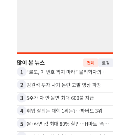
많이 본 뉴스
전체
로컬
1
11
“로또, 이 번호 찍지 마라” 물리학자의 당첨금 높이는 비밀
2
12
김원석 투자 사기 논란 고발 영상 파장
3
13
5주간 차 안 몰면 최대 600불 지급
4
14
취업 잘되는 대학 1위는?…하버드 3위
5
15
쌀·라면 값 최대 80% 할인…H마트 ‘폭탄 세일’