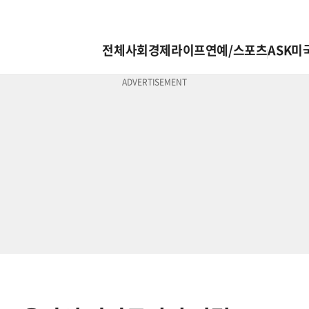
전체
사회
경제
라이프
연예/스포츠
ASK미