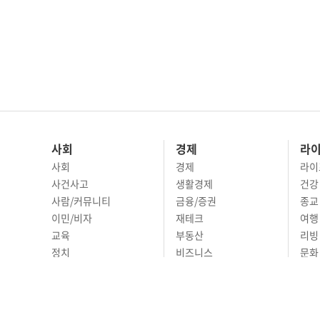
사회
경제
라
사회
경제
라이
사건사고
생활경제
건강
사람/커뮤니티
금융/증권
종교
이민/비자
재테크
여행 
교육
부동산
리빙
정치
비즈니스
문화 
국제
자동차
시니