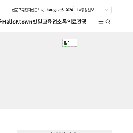
신문구독
전자신문
English
August 6, 2026
국
HelloKtown
핫딜
교육
업소록
의료관광