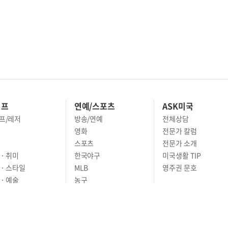
이프
연예/스포츠
ASK미국
프/레저
방송/연예
전체상담
영화
전문가 칼럼
스포츠
전문가 소개
· 취미
한국야구
미국생활 TIP
 · 스타일
MLB
영주권 문호
· 예술
농구
어
풋볼