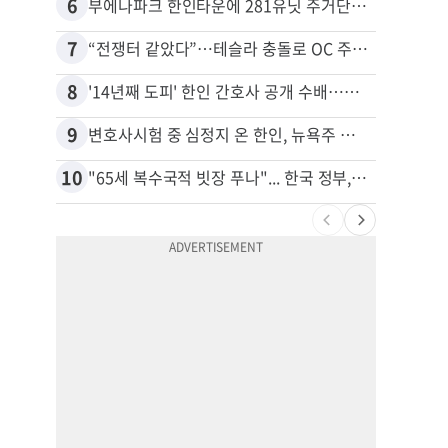
6
16
부에나파크 한인타운에 281유닛 주거단지 들어선다
7
17
“전쟁터 같았다”…테슬라 충돌로 OC 주택 4채 파손
8
18
'14년째 도피' 한인 간호사 공개 수배…메디케어 사기 유죄
9
19
변호사시험 중 심정지 온 한인, 뉴욕주 제소
10
20
"65세 복수국적 빗장 푸나"... 한국 정부, 연령 완화 전면 추진