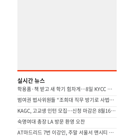
실시간 뉴스
학용품·책 받고 새 학기 힘차게…8일 KYCC 백투스쿨 행사 개최
범여권 법사위원들 “조희대 직무 방기로 사법부 멈춰…대법관 즉시 제청해야”
KAGC, 고교생 인턴 모집…신청 마감은 8월16일까지
숙명여대 총장 LA 방문 환영 오찬
AT마드리드 7번 이강인, 주말 서울서 맨시티 상대로 첫 선