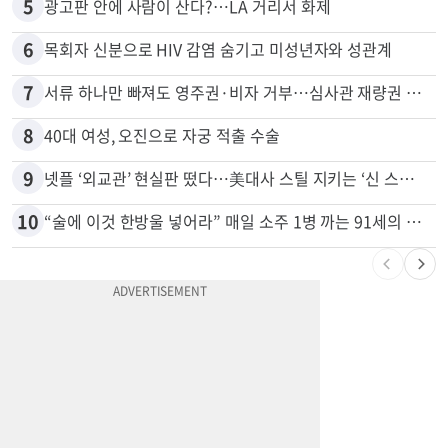
5
광고판 안에 사람이 산다?…LA 거리서 화제
6
목회자 신분으로 HIV 감염 숨기고 미성년자와 성관계
7
서류 하나만 빠져도 영주권·비자 거부…심사관 재량권 대폭 확대
8
40대 여성, 오진으로 자궁 적출 수술
9
넷플 ‘외교관’ 현실판 떴다…美대사 스틸 지키는 ‘신 스틸러’
10
“술에 이것 한방울 넣어라” 매일 소주 1병 까는 91세의 철칙