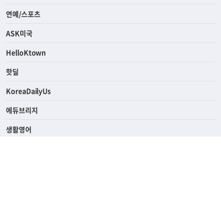
연예/스포츠
ASK미국
HelloKtown
핫딜
KoreaDailyUs
에듀브리지
생활영어
업소록
의료관광
해피빌리지
ABOUT
ADVERTISING
PRIVACY POLICY
TERMS OF SERVICE
윤리경영
고객센터
News Tips & Corrections