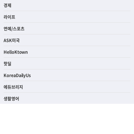
경제
라이프
연예/스포츠
ASK미국
HelloKtown
핫딜
KoreaDailyUs
에듀브리지
생활영어
업소록
의료관광
해피빌리지