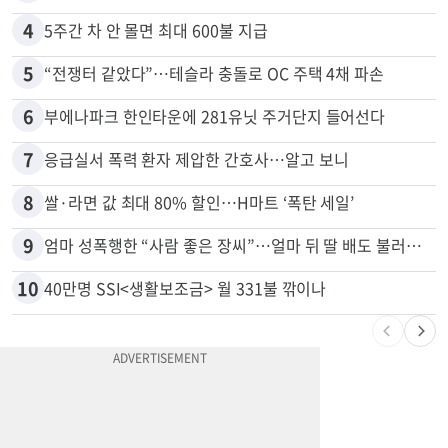
4
5주간 차 안 몰면 최대 600불 지급
5
“전쟁터 같았다”…테슬라 충돌로 OC 주택 4채 파손
6
부에나파크 한인타운에 281유닛 주거단지 들어선다
7
응급실서 폭력 환자 제압한 간호사…알고 보니
8
쌀·라면 값 최대 80% 할인…H마트 ‘폭탄 세일’
9
엄마 성폭행한 “사람 좋은 장씨”…얼마 뒤 딸 배도 불러왔다
10
40만명 SSI<생활보조금> 월 331불 깎이나