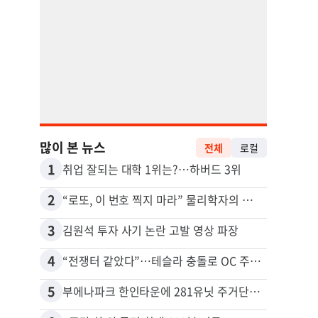
많이 본 뉴스
전체
로컬
1
11
취업 잘되는 대학 1위는?…하버드 3위
2
12
“로또, 이 번호 찍지 마라” 물리학자의 당첨금 높이는 비밀
3
13
김원석 투자 사기 논란 고발 영상 파장
4
14
“전쟁터 같았다”…테슬라 충돌로 OC 주택 4채 파손
5
15
부에나파크 한인타운에 281유닛 주거단지 들어선다