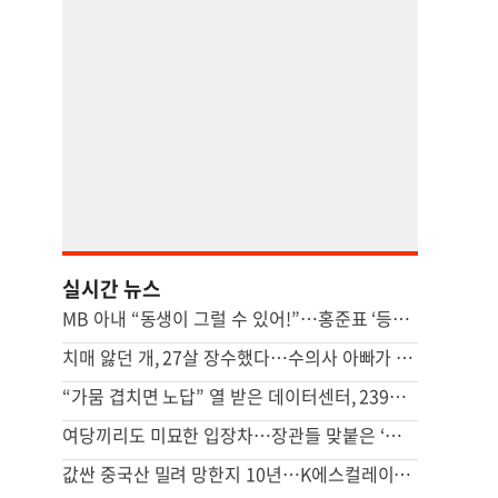
실시간 뉴스
MB 아내 “동생이 그럴 수 있어!”…홍준표 ‘등짝 스매싱’ 사건 전말
치매 앓던 개, 27살 장수했다…수의사 아빠가 사료에 탄 ‘이것’
“가뭄 겹치면 노답” 열 받은 데이터센터, 239조 쓸 판 [팩플]
여당끼리도 미묘한 입장차…장관들 맞붙은 ‘주52시간 예외’
값싼 중국산 밀려 망한지 10년…K에스컬레이터 뜻밖의 부활