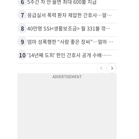
6
16
5주간 차 안 몰면 최대 600불 지급
7
17
응급실서 폭력 환자 제압한 간호사…알고 보니
8
18
40만명 SSI<생활보조금> 월 331불 깎이나
9
19
엄마 성폭행한 “사람 좋은 장씨”…얼마 뒤 딸 배도 불러왔다
유학생
10
20
'14년째 도피' 한인 간호사 공개 수배…메디케어 사기 유죄