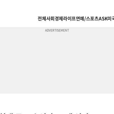
전체
사회
경제
라이프
연예/스포츠
ASK미