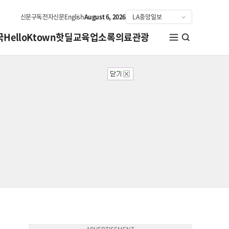
신문구독
전자신문
English
August 6, 2026
국
HelloKtown
핫딜
교육
업소록
의료관광