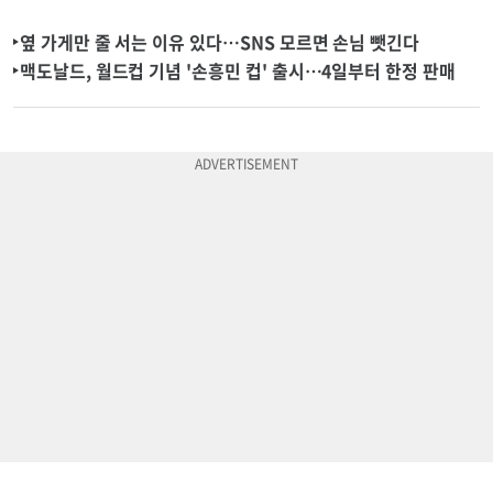
옆 가게만 줄 서는 이유 있다…SNS 모르면 손님 뺏긴다
맥도날드, 월드컵 기념 '손흥민 컵' 출시…4일부터 한정 판매