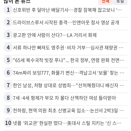
많이 본 뉴스
전체
로컬
1
신호위반 후 달아난 배달기사…경찰 잠복해 잡고보니 ‘반전’
2
드라이브스루서 시작된 총격…인앤아웃 참사 영상 공개
3
광고판 안에 사람이 산다?…LA 거리서 화제
4
서류 하나만 빠져도 영주권·비자 거부…심사관 재량권 대폭 확대
5
"65세 복수국적 빗장 푸나"... 한국 정부, 연령 완화 전면 추진
6
74m짜리 보잉777, 화물기 변신…격납고서 ‘보물’ 찾는 인천공항
7
한인 남성, 처형 상대로 성범죄…"선처해줬더니 배신자 취급"
8
7세·4세 형제가 부모 차 몰다 산책하던 여성 들이받아
9
천하람, 현역 의원 최초 신병교육 입소…논산서 2박3일 생활
10
넷플 ‘외교관’ 현실판 떴다…美대사 스틸 지키는 ‘신 스틸러’