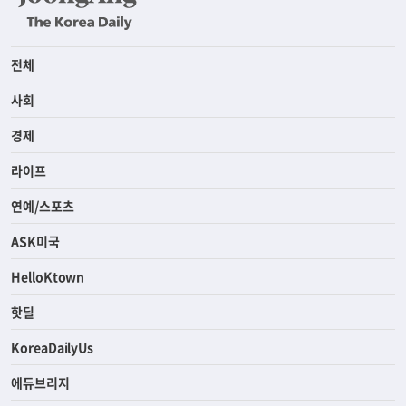
전체
사회
경제
라이프
연예/스포츠
ASK미국
HelloKtown
핫딜
KoreaDailyUs
에듀브리지