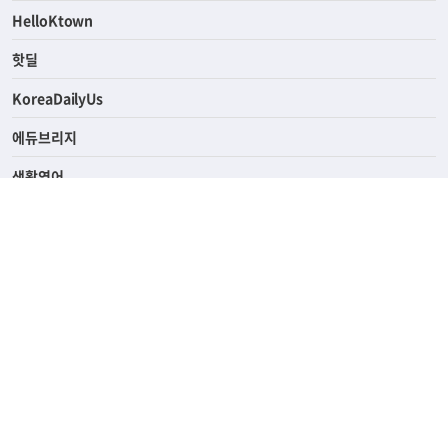
ASK미국
HelloKtown
핫딜
KoreaDailyUs
에듀브리지
생활영어
업소록
의료관광
해피빌리지
ABOUT
ADVERTISING
PRIVACY POLICY
TERMS OF SERVICE
윤리경영
고객센터
News Tips & Corrections
690 Wilshire Place Los Angeles, CA 90005
TEL. (213) 368-2500 FAX. (213) 389-6196