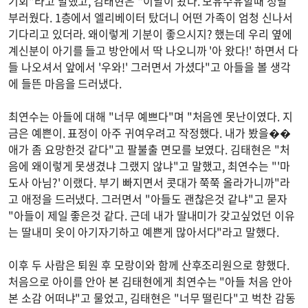
기회"라고 말했고, 김태현은 "이날이 왔다. 모유수유할때 정말
부러웠다. 1층에서 엘리베이터 탔더니 어떤 가족이 엄청 신나서
기다리고 있더라. 왜이렇게 기분이 좋으시지? 했는데 우리 옆에
계신분이 아기를 들고 방안에서 딱 나오니까 '아 왔다!' 하면서 다
들 나오셔서 앞에서 '우와!' 그러면서 가셨다"고 아들을 볼 생각
에 들뜬 마음을 드러냈다.
최연수는 아들에 대해 "너무 예쁘다"며 "처음엔 못난이였다. 지
금은 예쁜이. 표정이 아주 귀여우려고 작정했다. 내가 봤을��
애가 좀 요망한것 같다"고 팔불출 면모를 보였다. 김태현은 "처
음에 왜이렇게 못생겼냐 그랬지 않냐"고 말했고, 최연수는 "'마
도사 아님?' 이랬다. 부기 빠지면서 콧대가 쭉쭉 올라가니까"라
고 애정을 드러냈다. 그러면서 "아들도 괜찮은것 같냐"고 묻자
"아들이 제일 좋은것 같다. 근데 내가 딸내미가 갖고싶었던 이유
는 딸내미 옷이 아기자기하고 예쁜게 많아서다"라고 말했다.
이후 두 사람은 퇴원 후 모랑이와 함께 산후조리원으로 향했다.
처음으로 아이를 안아 본 김태현에게 최연수는 "아들 처음 안아
본 소감 어떠냐"고 물었고, 김태현은 "너무 떨린다"고 벅찬 감동