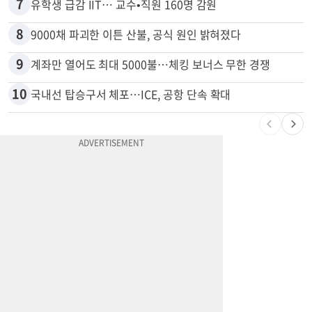
6
[포커스] 메디캘 대폭 개편…자산한도 84% 축소
7
유학생 급감 IIT… 교수•직원 160명 감원
8
9000채 파괴한 이튼 산불, 공식 원인 밝혀졌다
9
계좌만 열어도 최대 5000불…체킹 보너스 무한 경쟁
10
국내선 탑승구서 체포…ICE, 공항 단속 확대