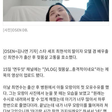
[사진]OSEN DB.
[OSEN=김나연 기자] 스타 셰프 최현석의 딸이자 모델 겸 배우출
신 최연수가 출산 후 젖몸살 고통을 호소했다.
15일 '연두잇' 채널에는 "[VLOG] 젖몸살...충격적이네요"라는 제
목의 영상이 업로드 됐다.
이날 최연수는 출산 후 병원에서 아들 모랑이의 첫 모유수유를 했
다. 그는 모랑이 사진에서 눈을 못 떼는 모습을 보였고 "원래는
수시로 내려와서 할 수 있게 해줬는데 아기가 너무 많아서 하루
한번으로 줄였다더라. 끝났는데 내가 너무 모랑이를 뚫어져라 쳐
다보고있으니까 '아기랑 시간 잠깐 가지실래요?' 하셔서 '네!' 했