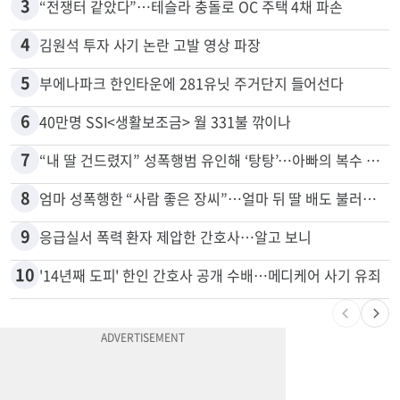
3
“전쟁터 같았다”…테슬라 충돌로 OC 주택 4채 파손
4
김원석 투자 사기 논란 고발 영상 파장
5
부에나파크 한인타운에 281유닛 주거단지 들어선다
6
40만명 SSI<생활보조금> 월 331불 깎이나
7
“내 딸 건드렸지” 성폭행범 유인해 ‘탕탕’…아빠의 복수 결말
8
엄마 성폭행한 “사람 좋은 장씨”…얼마 뒤 딸 배도 불러왔다
9
응급실서 폭력 환자 제압한 간호사…알고 보니
10
'14년째 도피' 한인 간호사 공개 수배…메디케어 사기 유죄