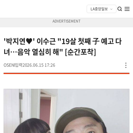
'박지연♥' 이수근 "19살 첫째 子 예고 다
녀…음악 열심히 해" [순간포착]
OSEN
2026.06.15 17:26