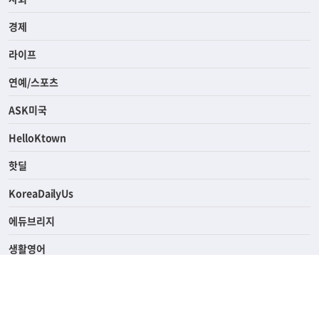
경제
라이프
연예/스포츠
ASK미국
HelloKtown
핫딜
KoreaDailyUs
에듀브리지
생활영어
업소록
의료관광