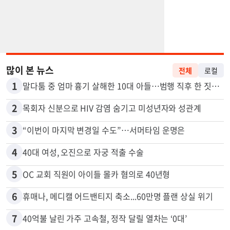
많이 본 뉴스
전체
로컬
1
말다툼 중 엄마 흉기 살해한 10대 아들…범행 직후 한 짓 충격
2
목회자 신분으로 HIV 감염 숨기고 미성년자와 성관계
3
“이번이 마지막 변경일 수도”…서머타임 운명은
4
40대 여성, 오진으로 자궁 적출 수술
5
OC 교회 직원이 아이들 몰카 혐의로 40년형
6
휴매나, 메디캘 어드밴티지 축소...60만명 플랜 상실 위기
7
40억불 날린 가주 고속철, 정작 달릴 열차는 ‘0대’