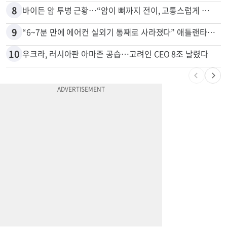
8
바이든 암 투병 근황…“암이 뼈까지 전이, 고통스럽게 투병 중”
9
“6~7분 만에 에어컨 실외기 통째로 사라졌다” 애틀랜타서 실외기 도난 급증
10
우크라, 러시아판 아마존 공습…고려인 CEO 8조 날렸다