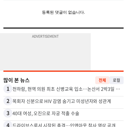
많이 본 뉴스
전체
로컬
1
천하람, 현역 의원 최초 신병교육 입소…논산서 2박3일 생활
2
목회자 신분으로 HIV 감염 숨기고 미성년자와 성관계
3
40대 여성, 오진으로 자궁 적출 수술
4
드라이브스루서 시작된 총격…인앤아웃 참사 영상 공개