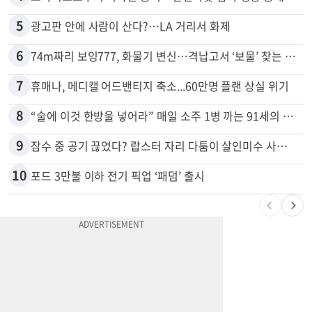
5
광고판 안에 사람이 산다?…LA 거리서 화제
6
74m짜리 보잉777, 화물기 변신…격납고서 ‘보물’ 찾는 인천공항
7
휴매나, 메디캘 어드밴티지 축소...60만명 플랜 상실 위기
8
“술에 이것 한방울 넣어라” 매일 소주 1병 까는 91세의 철칙
9
잠수 중 공기 끊었다? 랍스터 자리 다툼이 살인미수 사건으로
10
포드 3만불 이하 전기 픽업 ‘패덤’ 출시