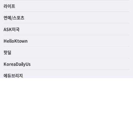
라이프
연예/스포츠
ASK미국
HelloKtown
핫딜
KoreaDailyUs
에듀브리지
생활영어
업소록
의료관광
해피빌리지
ABOUT
ADVERTISING
PRIVACY POLICY
TERMS OF SERVICE
윤리경영
고객센터