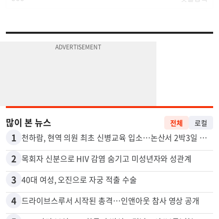
많이 본 뉴스
전체
로컬
1
천하람, 현역 의원 최초 신병교육 입소…논산서 2박3일 생활
2
목회자 신분으로 HIV 감염 숨기고 미성년자와 성관계
3
40대 여성, 오진으로 자궁 적출 수술