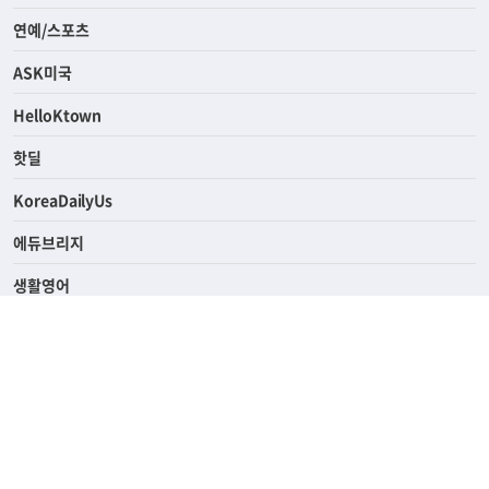
라이프
연예/스포츠
ASK미국
HelloKtown
핫딜
KoreaDailyUs
에듀브리지
생활영어
업소록
의료관광
해피빌리지