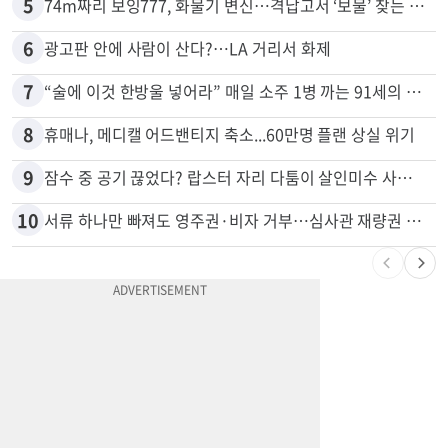
4
드라이브스루서 시작된 총격…인앤아웃 참사 영상 공개
5
74m짜리 보잉777, 화물기 변신…격납고서 ‘보물’ 찾는 인천공항
6
광고판 안에 사람이 산다?…LA 거리서 화제
7
“술에 이것 한방울 넣어라” 매일 소주 1병 까는 91세의 철칙
8
휴매나, 메디캘 어드밴티지 축소...60만명 플랜 상실 위기
9
잠수 중 공기 끊었다? 랍스터 자리 다툼이 살인미수 사건으로
10
서류 하나만 빠져도 영주권·비자 거부…심사관 재량권 대폭 확대