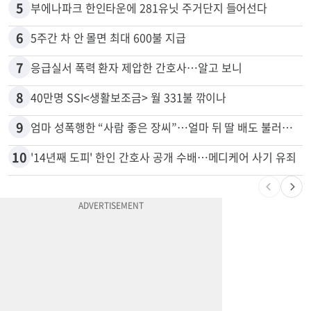
5
부에나파크 한인타운에 281유닛 주거단지 들어선다
6
5주간 차 안 몰면 최대 600불 지급
7
응급실서 폭력 환자 제압한 간호사…알고 보니
8
40만명 SSI<생활보조금> 월 331불 깎이나
9
엄마 성폭행한 “사람 좋은 장씨”…얼마 뒤 딸 배도 불러왔다
10
'14년째 도피' 한인 간호사 공개 수배…메디케어 사기 유죄