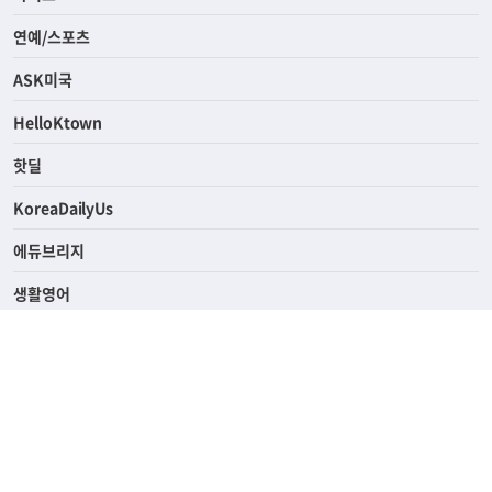
연예/스포츠
ASK미국
HelloKtown
핫딜
KoreaDailyUs
에듀브리지
생활영어
업소록
의료관광
해피빌리지
ABOUT
ADVERTISING
PRIVACY POLICY
TERMS OF SERVICE
윤리경영
고객센터
News Tips & Corrections