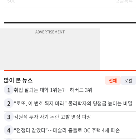
많이 본 뉴스
전체
로컬
1
취업 잘되는 대학 1위는?…하버드 3위
2
“로또, 이 번호 찍지 마라” 물리학자의 당첨금 높이는 비밀
3
김원석 투자 사기 논란 고발 영상 파장
4
“전쟁터 같았다”…테슬라 충돌로 OC 주택 4채 파손