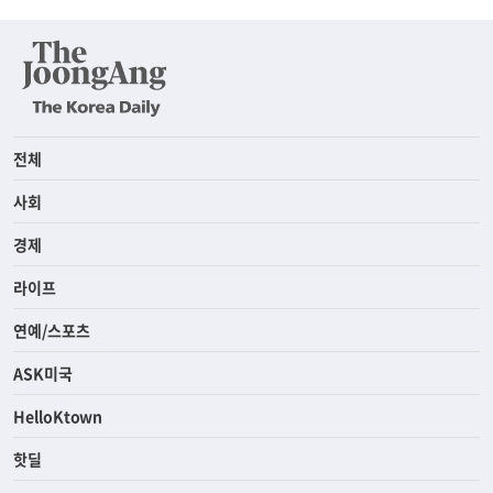
전체
사회
경제
라이프
연예/스포츠
ASK미국
HelloKtown