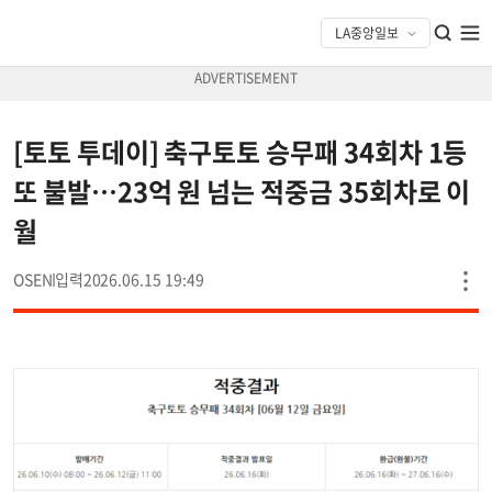
[토토 투데이] 축구토토 승무패 34회차 1등
또 불발…23억 원 넘는 적중금 35회차로 이
월
OSEN
2026.06.15 19:49