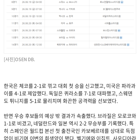
[사진]OSEN DB.
한국은 체코를 2-1로 꺾고 대회 첫 승을 신고했고, 미국은 파라과
이를 4-1로 제압했다. 독일은 퀴라소를 7-1로 대파했고, 스웨덴
도 튀니지를 5-1로 물리치며 화끈한 공격력을 선보였다.
반면 우승 후보들의 예상 밖 결과가 속출했다. 브라질은 모로코와
1-1로 비겼고, 네덜란드와 일본 역시 2-2 무승부를 기록했다. 특
히 스페인은 월드컵 본선 첫 출전국인 카보베르데를 상대로 득점
없이 비기며 이변의 희생양이 됐다. 벨기에와 이집트, 사우디아라