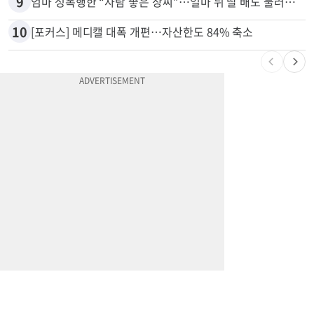
8
김원석〈투자 사기 논란〉 고발 영상 파장
9
엄마 성폭행한 “사람 좋은 장씨”…얼마 뒤 딸 배도 불러왔다
10
[포커스] 메디캘 대폭 개편…자산한도 84% 축소