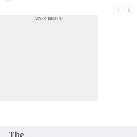
10
계좌만 열어도 최대 5000불…체킹 보너스 무한 경쟁