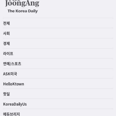
전체
사회
경제
라이프
연예/스포츠
ASK미국
HelloKtown
핫딜