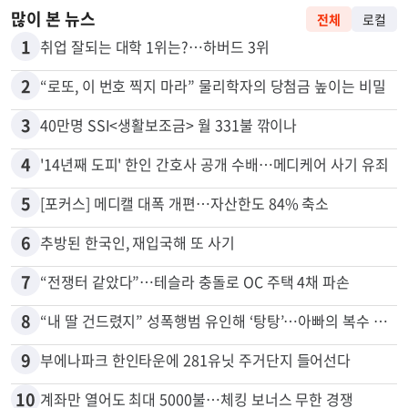
많이 본 뉴스
전체
로컬
1
취업 잘되는 대학 1위는?…하버드 3위
2
“로또, 이 번호 찍지 마라” 물리학자의 당첨금 높이는 비밀
3
40만명 SSI<생활보조금> 월 331불 깎이나
4
'14년째 도피' 한인 간호사 공개 수배…메디케어 사기 유죄
5
[포커스] 메디캘 대폭 개편…자산한도 84% 축소
6
추방된 한국인, 재입국해 또 사기
7
“전쟁터 같았다”…테슬라 충돌로 OC 주택 4채 파손
8
“내 딸 건드렸지” 성폭행범 유인해 ‘탕탕’…아빠의 복수 결말
9
부에나파크 한인타운에 281유닛 주거단지 들어선다