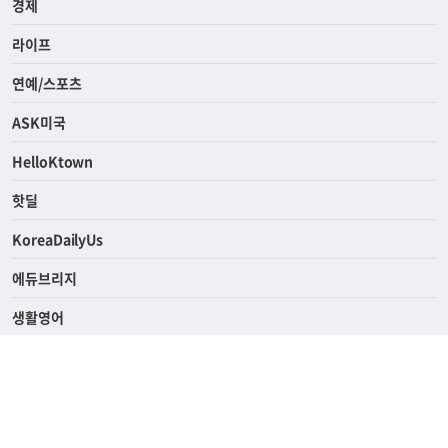
경제
라이프
연예/스포츠
ASK미국
HelloKtown
핫딜
KoreaDailyUs
에듀브리지
생활영어
업소록
의료관광
해피빌리지