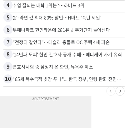
4
취업 잘되는 대학 1위는?…하버드 3위
5
쌀·라면 값 최대 80% 할인…H마트 ‘폭탄 세일’
6
부에나파크 한인타운에 281유닛 주거단지 들어선다
7
“전쟁터 같았다”…테슬라 충돌로 OC 주택 4채 파손
8
'14년째 도피' 한인 간호사 공개 수배…메디케어 사기 유죄
9
변호사시험 중 심정지 온 한인, 뉴욕주 제소
10
"65세 복수국적 빗장 푸나"... 한국 정부, 연령 완화 전면 추진