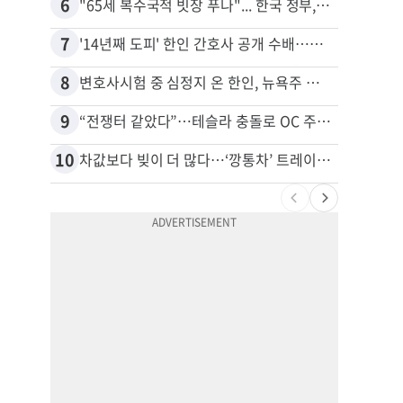
6
16
"65세 복수국적 빗장 푸나"... 한국 정부, 연령 완화 전면 추진
7
17
'14년째 도피' 한인 간호사 공개 수배…메디케어 사기 유죄
8
18
변호사시험 중 심정지 온 한인, 뉴욕주 제소
9
19
“전쟁터 같았다”…테슬라 충돌로 OC 주택 4채 파손
10
20
차값보다 빚이 더 많다…‘깡통차’ 트레이드인 급증