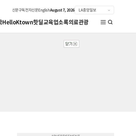
신문구독
전자신문
English
August 7, 2026
국
HelloKtown
핫딜
교육
업소록
의료관광