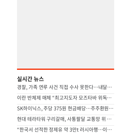
실시간 뉴스
경찰, 가족 연루 사건 직접 수사 못한다…내달부터 ‘상피제’ 도입
이란 반체제 매체 “최고지도자 모즈타바 위독…수뇌부 소문 파다”
SK하이닉스, 주당 375원 현금배당…주주환원책 9월 내 발표
현대 테라타워 구리갈매, 사통팔달 교통망 위 복합 비즈니스 캠퍼스
“한국서 선적한 정제유 약 3만t 러시아행…이례적 거래”