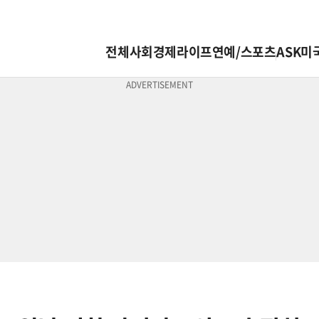
전체
사회
경제
라이프
연예/스포츠
ASK미