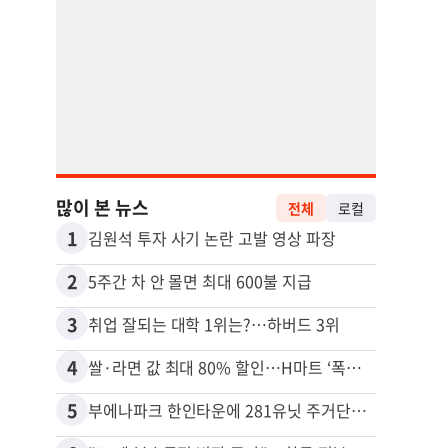
많이 본 뉴스
전체
로컬
1
11
김원석 투자 사기 논란 고발 영상 파장
2
12
5주간 차 안 몰면 최대 600불 지급
3
13
취업 잘되는 대학 1위는?…하버드 3위
4
14
쌀·라면 값 최대 80% 할인…H마트 ‘폭탄 세일’
5
15
부에나파크 한인타운에 281유닛 주거단지 들어선다