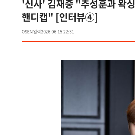
'신사' 김재중 "추성훈과 왁싱
핸디캡" [인터뷰④]
OSEN
2026.06.15 22:31