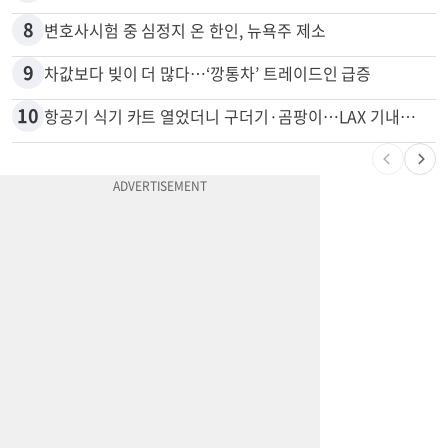
7
부에나파크 한인타운에 281유닛 주거단지 들어선다
8
변호사시험 중 심정지 온 한인, 뉴욕주 제소
9
차값보다 빚이 더 많다…‘깡통차’ 트레이드인 급증
10
항공기 식기 카트 열었더니 구더기·곰팡이…LAX 기내식 업체 논란