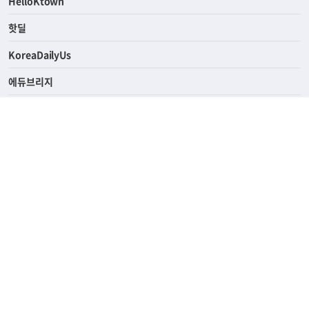
ASK미국
HelloKtown
핫딜
KoreaDailyUs
에듀브리지
생활영어
업소록
의료관광
해피빌리지
ABOUT
ADVERTISING
PRIVACY POLICY
TERMS OF SERVICE
윤리경영
고객센터
News Tips & Corrections
690 Wilshire Place Los Angeles, CA 90005
TEL. (213) 368-2500 FAX. (213) 389-6196