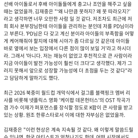
선배 아이돌로서 후배 아이돌들에게 충고나 조언을 해주고 싶을
때는 없었을까. 김재중은 "‘왜 나만큼 못하지? 왜 못 따라오지?’
라고 생각하면 너무 오만한 사람 일 것 같다. 저조차도 최근에 저
희 회사 본부장님한테 아이들을 관리하는 분인데 저를 PD님이라
고 부른다. 'PD님은 다 갖고 계신 분이라 아이들의 부족함을 어떻
게 케어해줘야 할지에 대해 시야가 좀 다르실 것 같은데 아이들
바로 옆에서 보는 입장에서 다른 점이 많이 보일 거'라고 하시더
라. 그래서 '아니다. 저는 재능이 없었고 후천적으로 큰 사람이라
지금 아이들이 발전 가능성이 훨씬 더 크다'고 생각했다. 제가 그
러지 못해서 앞으로 성장할 가능성에 더 초점을 두는 것 같다"라
고 담담하게 말하기도 했다.
최근 2026 북중미 월드컵 개막식에서 걸그룹 블랙핑크 멤버 리
사를 비롯해 넷플릭스 영화 '케이팝 데몬헌터스'의 OST 작곡가
겸 가수 이재가 퍼포먼스를 장식할 정도로 K팝이 큰 사랑을 받고
있는 상황. 원조 한류스타로서 이에 대한 자부심은 없었을까.
김재중은 "이런 현상은 계속 지속될 것 같다. 왜 이렇게 말씀드릴
수 있냐면, 한국 아티스트가 엄청나기도 한데, 어떤 시장에서도