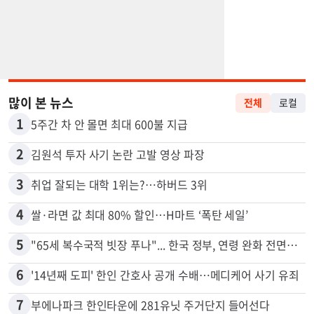
많이 본 뉴스
전체
로컬
1
5주간 차 안 몰면 최대 600불 지급
2
김원석 투자 사기 논란 고발 영상 파장
3
취업 잘되는 대학 1위는?…하버드 3위
4
쌀·라면 값 최대 80% 할인…H마트 ‘폭탄 세일’
5
"65세 복수국적 빗장 푸나"... 한국 정부, 연령 완화 전면 추진
6
'14년째 도피' 한인 간호사 공개 수배…메디케어 사기 유죄