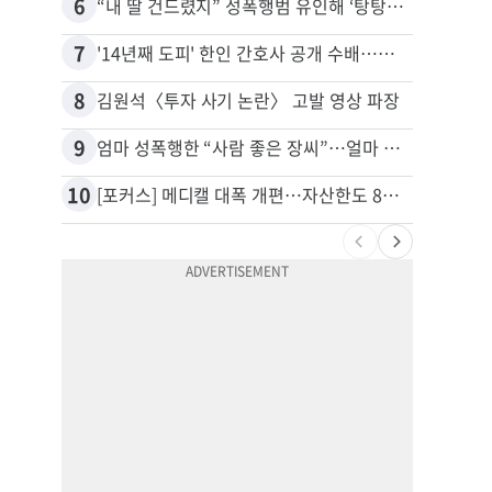
6
16
“내 딸 건드렸지” 성폭행범 유인해 ‘탕탕’…아빠의 복수 결말
추방된
7
17
'14년째 도피' 한인 간호사 공개 수배…메디케어 사기 유죄
유학생
8
18
김원석〈투자 사기 논란〉 고발 영상 파장
9
19
엄마 성폭행한 “사람 좋은 장씨”…얼마 뒤 딸 배도 불러왔다
10
20
[포커스] 메디캘 대폭 개편…자산한도 84% 축소