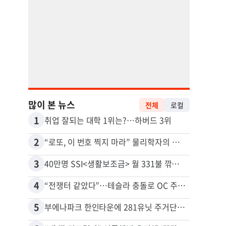
많이 본 뉴스
전체
로컬
1
11
취업 잘되는 대학 1위는?…하버드 3위
2
12
“로또, 이 번호 찍지 마라” 물리학자의 당첨금 높이는 비밀
3
13
40만명 SSI<생활보조금> 월 331불 깎이나
4
14
“전쟁터 같았다”…테슬라 충돌로 OC 주택 4채 파손
5
15
부에나파크 한인타운에 281유닛 주거단지 들어선다