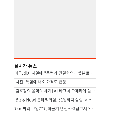
실시간 뉴스
미군, 北미사일에 "동맹과 긴밀협의…美본토·동맹 방어 전념"
[사진] 폭염에 채소 가격도 급등
[김호정의 음악의 세계] AI 바그너 오페라에 쏟아진 야유
[Biz & Now] 롯데백화점, 31일까지 잠실 ‘서머마켓’
74m짜리 보잉777, 화물기 변신…격납고서 ‘보물’ 찾는 인천공항