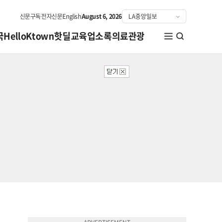
신문구독
전자신문
English
August 6, 2026
국
HelloKtown
핫딜
교육
업소록
의료관광