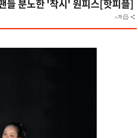
팬들 분노한 '착시' 원피스[핫피플]