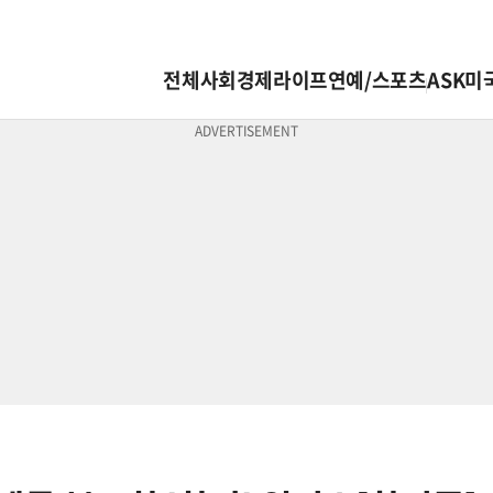
전체
사회
경제
라이프
연예/스포츠
ASK미