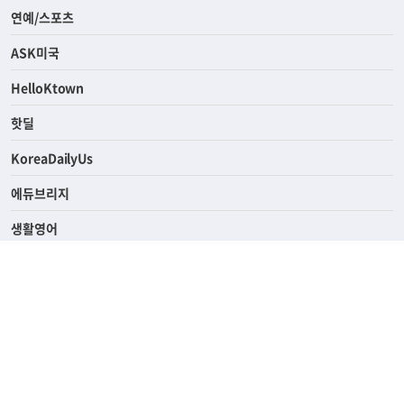
라이프
연예/스포츠
ASK미국
HelloKtown
핫딜
KoreaDailyUs
에듀브리지
생활영어
업소록
의료관광
해피빌리지