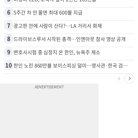
4
한인 남성, 처형 상대로 성범죄…"선처해줬더니 배신자 취급"
5
비영리 CEO, 노숙자 팔아 2년간 165만불
6
5주간 차 안 몰면 최대 600불 지급
7
광고판 안에 사람이 산다?…LA 거리서 화제
8
드라이브스루서 시작된 총격…인앤아웃 참사 영상 공개
9
변호사시험 중 심정지 온 한인, 뉴욕주 제소
10
한인 노린 860만불 보이스피싱 덜미…영사관·한국 검찰 사칭