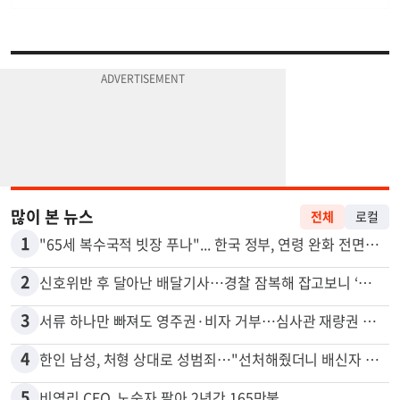
많이 본 뉴스
전체
로컬
1
"65세 복수국적 빗장 푸나"... 한국 정부, 연령 완화 전면 추진
2
신호위반 후 달아난 배달기사…경찰 잠복해 잡고보니 ‘반전’
3
서류 하나만 빠져도 영주권·비자 거부…심사관 재량권 대폭 확대