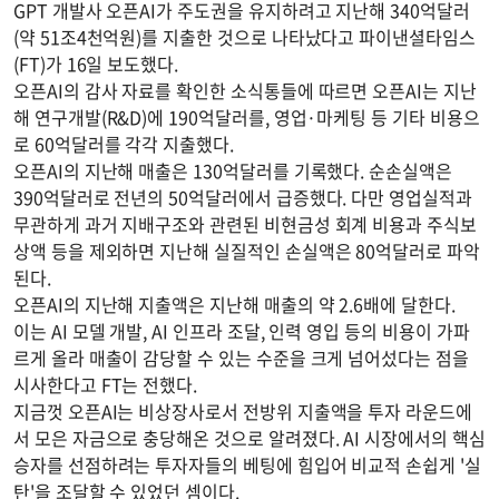
GPT 개발사 오픈AI가 주도권을 유지하려고 지난해 340억달러
(약 51조4천억원)를 지출한 것으로 나타났다고 파이낸셜타임스
(FT)가 16일 보도했다.
오픈AI의 감사 자료를 확인한 소식통들에 따르면 오픈AI는 지난
해 연구개발(R&D)에 190억달러를, 영업·마케팅 등 기타 비용으
로 60억달러를 각각 지출했다.
오픈AI의 지난해 매출은 130억달러를 기록했다. 순손실액은
390억달러로 전년의 50억달러에서 급증했다. 다만 영업실적과
무관하게 과거 지배구조와 관련된 비현금성 회계 비용과 주식보
상액 등을 제외하면 지난해 실질적인 손실액은 80억달러로 파악
된다.
오픈AI의 지난해 지출액은 지난해 매출의 약 2.6배에 달한다.
이는 AI 모델 개발, AI 인프라 조달, 인력 영입 등의 비용이 가파
르게 올라 매출이 감당할 수 있는 수준을 크게 넘어섰다는 점을
시사한다고 FT는 전했다.
지금껏 오픈AI는 비상장사로서 전방위 지출액을 투자 라운드에
서 모은 자금으로 충당해온 것으로 알려졌다. AI 시장에서의 핵심
승자를 선점하려는 투자자들의 베팅에 힘입어 비교적 손쉽게 '실
탄'을 조달할 수 있었던 셈이다.