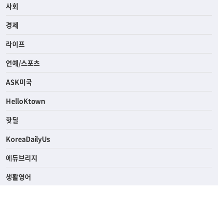
전체
사회
경제
라이프
연예/스포츠
ASK미국
HelloKtown
핫딜
KoreaDailyUs
에듀브리지
생활영어