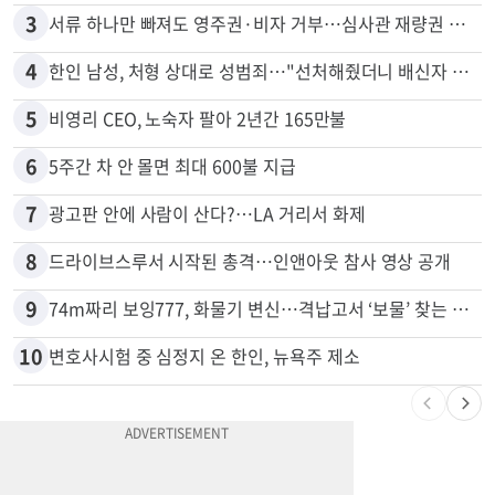
2
"65세 복수국적 빗장 푸나"... 한국 정부, 연령 완화 전면 추진
3
서류 하나만 빠져도 영주권·비자 거부…심사관 재량권 대폭 확대
4
한인 남성, 처형 상대로 성범죄…"선처해줬더니 배신자 취급"
5
비영리 CEO, 노숙자 팔아 2년간 165만불
6
5주간 차 안 몰면 최대 600불 지급
7
광고판 안에 사람이 산다?…LA 거리서 화제
8
드라이브스루서 시작된 총격…인앤아웃 참사 영상 공개
9
74m짜리 보잉777, 화물기 변신…격납고서 ‘보물’ 찾는 인천공항
10
변호사시험 중 심정지 온 한인, 뉴욕주 제소