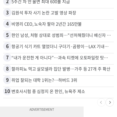
2
5주간 차 안 몰면 최대 600불 지급
3
김원석 투자 사기 논란 고발 영상 파장
4
비영리 CEO, 노숙자 팔아 2년간 165만불
5
한인 남성, 처형 상대로 성범죄…"선처해줬더니 배신자 취급"
6
항공기 식기 카트 열었더니 구더기·곰팡이…LAX 기내식 업체 논란
7
“내가 운전한 게 아니다”…과속 티켓에 오토파일럿 탓한 운전자
8
할라피뇨 먹고 살모넬라 집단 발병…가주 등 27개 주 확산
9
취업 잘되는 대학 1위는?…하버드 3위
10
변호사시험 중 심정지 온 한인, 뉴욕주 제소