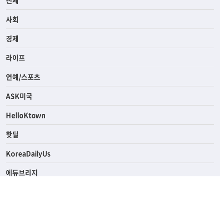
사회
경제
라이프
연예/스포츠
ASK미국
HelloKtown
핫딜
KoreaDailyUs
에듀브리지
생활영어
업소록